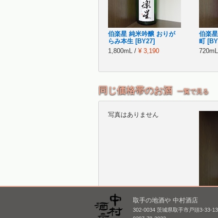
伯楽星 純米吟醸 おりが
伯楽星
らみ本生 [BY27]
町 [BY
1,800mL /
¥ 3,190
720mL
同じ価格帯のお酒
一覧で見る
写真はありません
取手の地酒や 中村酒店
302-0034 茨城県取手市戸頭3-33-1
武勇 純米大吟醸 原酒 道
鶴齢 