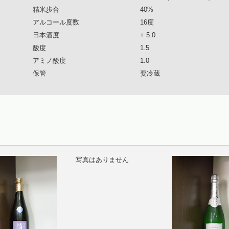
精米歩合
40%
アルコール度数
16度
日本酒度
+ 5.0
酸度
1.5
アミノ酸度
1.0
保管
要冷蔵
写真はありません