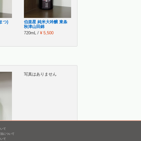
まつ)
伯楽星 純米大吟醸 東条
秋津山田錦
720mL /
¥ 5,500
写真はありません
ついて
方法について
しずく
愛友 大吟醸 鑑評会出品
ついて