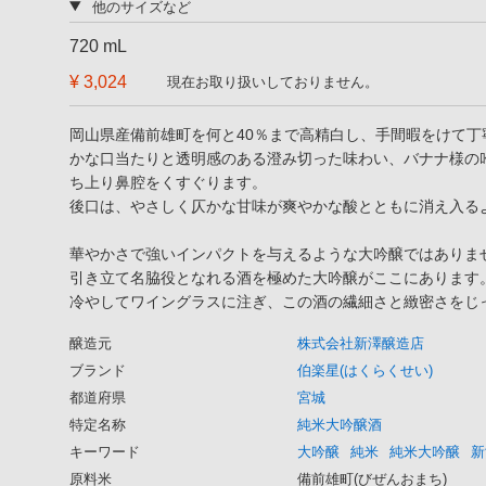
他のサイズなど
720 mL
¥ 3,024
現在お取り扱いしておりません。
岡山県産備前雄町を何と40％まで高精白し、手間暇をけて
かな口当たりと透明感のある澄み切った味わい、バナナ様の
ち上り鼻腔をくすぐります。
後口は、やさしく仄かな甘味が爽やかな酸とともに消え入る
華やかさで強いインパクトを与えるような大吟醸ではありま
引き立て名脇役となれる酒を極めた大吟醸がここにあります
冷やしてワイングラスに注ぎ、この酒の繊細さと緻密さをじ
醸造元
株式会社新澤醸造店
ブランド
伯楽星(はくらくせい)
都道府県
宮城
特定名称
純米大吟醸酒
キーワード
大吟醸
純米
純米大吟醸
新
原料米
備前雄町(びぜんおまち)