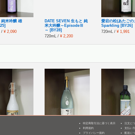
 純米吟醸 雄
DATE SEVEN 生もと 純
愛宕の松(あたごの
25]
米大吟醸～EpisodeⅢ
Sparkling [BY26]
～ [BY28]
 /
¥ 2,090
720mL /
¥ 1,991
720mL /
¥ 2,200
特定商取引法に基づく表示
注文に
利用規約
支払い
3
限定 大吟醸 生詰 牧
男女川 すてら 純米大吟
武勇 大吟醸 生詰 
プライバシー規約
配送に