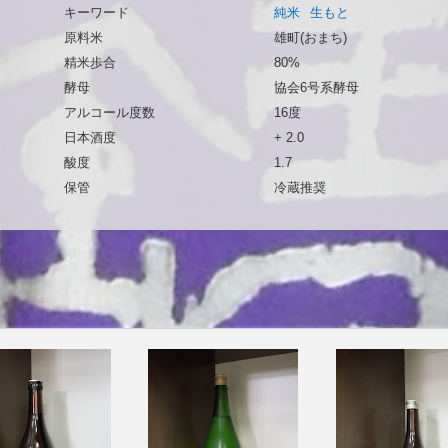
キーワード
純米
生もと
原料米
雄町(おまち)
精米歩合
80%
酵母
協会6号系酵母
アルコール度数
16度
日本酒度
+ 2.0
酸度
1.7
保管
冷蔵推奨