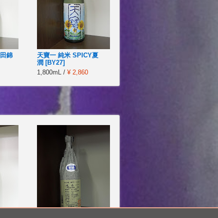
山田錦
天寶一 純米 SPICY夏
潤 [BY27]
1,800mL /
¥ 2,860