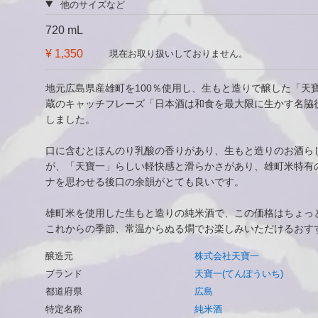
他のサイズなど
720 mL
¥ 1,350
現在お取り扱いしておりません。
地元広島県産雄町を100％使用し、生もと造りで醸した「天
蔵のキャッチフレーズ「日本酒は和食を最大限に生かす名脇
しました。
口に含むとほんのり乳酸の香りがあり、生もと造りのお酒ら
が、「天寶一」らしい軽快感と滑らかさがあり、雄町米特有
ナを思わせる後口の余韻がとても良いです。
雄町米を使用した生もと造りの純米酒で、この価格はちょっ
これからの季節、常温からぬる燗でお楽しみいただけるおす
醸造元
株式会社天寶一
ブランド
天寶一(てんぽういち)
都道府県
広島
特定名称
純米酒