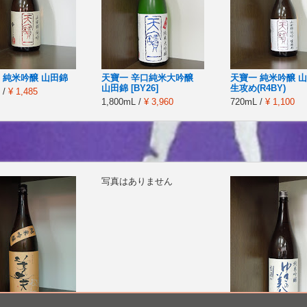
 純米吟醸 山田錦
天寶一 辛口純米大吟醸
天寶一 純米吟醸 
山田錦 [BY26]
生攻め(R4BY)
 /
¥ 1,485
1,800mL /
¥ 3,960
720mL /
¥ 1,100
写真はありません