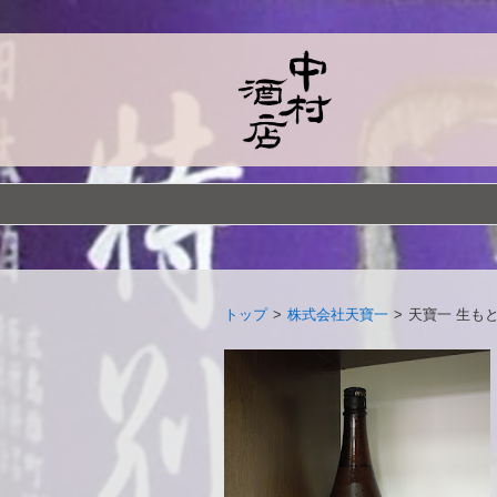
トップ
>
株式会社天寶一
>
天寶一 生も