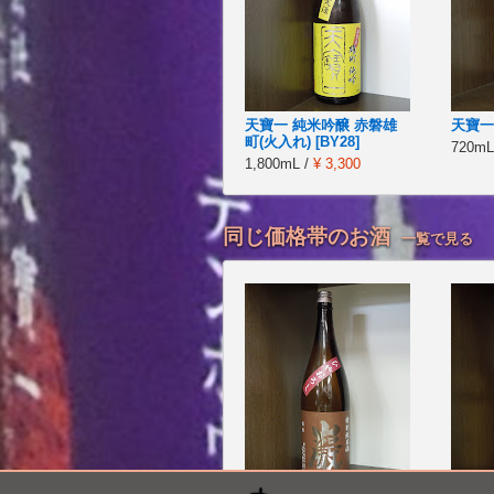
天寶一 純米吟醸 赤磐雄
天寶一
町(火入れ) [BY28]
720mL
1,800mL /
¥ 3,300
同じ価格帯のお酒
一覧で見る