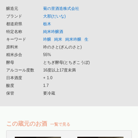
醸造元
菊の里酒造株式会社
ブランド
大那(だいな)
都道府県
栃木
特定名称
純米吟醸酒
キーワード
吟醸
純米
純米吟醸
生
原料米
吟のさと(ぎんのさと)
精米歩合
55%
酵母
とちぎ酵母(とちぎこうぼ)
アルコール度数
16度以上17度未満
日本酒度
+ 1.0
酸度
1.7
保管
要冷蔵
この蔵元のお酒
一覧で見る