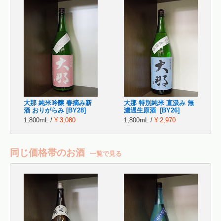
大那 純米吟醸 春摘み新
大那 特別純米 直汲み 無
酒 おりがらみ [BY28]
濾過生原酒 [BY26]
1,800mL /
¥ 3,080
1,800mL /
¥ 2,970
同じ価格帯のお酒
一覧で見る