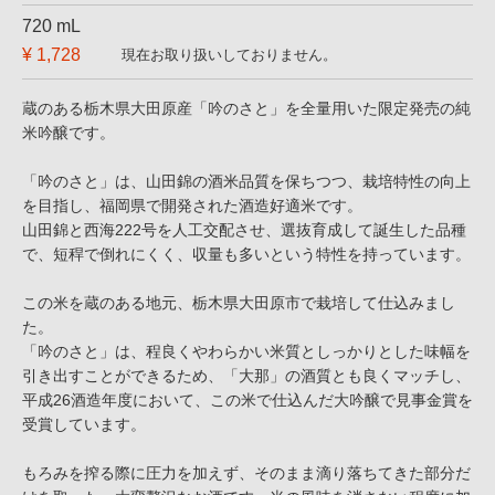
720 mL
¥ 1,728
現在お取り扱いしておりません。
蔵のある栃木県大田原産「吟のさと」を全量用いた限定発売の純
米吟醸です。
「吟のさと」は、山田錦の酒米品質を保ちつつ、栽培特性の向上
を目指し、福岡県で開発された酒造好適米です。
山田錦と西海222号を人工交配させ、選抜育成して誕生した品種
で、短稈で倒れにくく、収量も多いという特性を持っています。
この米を蔵のある地元、栃木県大田原市で栽培して仕込みまし
た。
「吟のさと」は、程良くやわらかい米質としっかりとした味幅を
引き出すことができるため、「大那」の酒質とも良くマッチし、
平成26酒造年度において、この米で仕込んだ大吟醸で見事金賞を
受賞しています。
もろみを搾る際に圧力を加えず、そのまま滴り落ちてきた部分だ