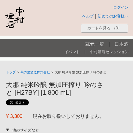
ログイン
|
ヘルプ
初めてのお客様へ
カートを見る
（0）
蔵元一覧
|
日本酒
|
イベント
中村酒店セレクション
トップ
>
菊の里酒造株式会社
>
大那 純米吟醸 無加圧搾り 吟のさと
大那 純米吟醸 無加圧搾り 吟のさ
と [H27BY] [1,800 mL]
¥ 3,300
現在お取り扱いしておりません。
他のサイズなど