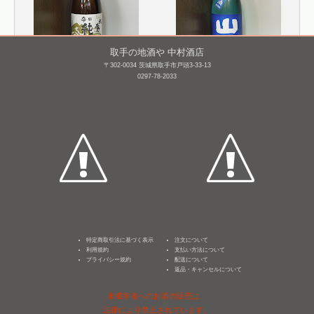
取手の地酒や 中村酒店
〒302-0034 茨城県取手市戸頭3-33-13
0297-78-2033
武勇 辛口 純米酒
山間 純米吟醸 にごり酒
仕込み10号 [BY25]
1,800mL /
¥ 3,300
1,800mL /
¥ 3,795
特定商取引法に基づく表示
注文について
利用規約
支払い方法について
プライバシー規約
配送について
返品・キャンセルについて
未成年者へのお酒の販売は、
法律により禁止されています。