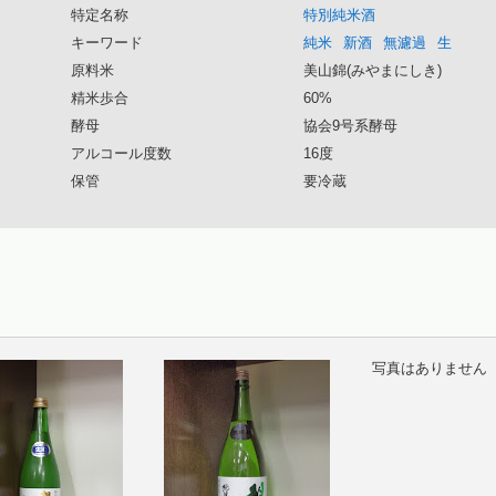
特定名称
特別純米酒
キーワード
純米
新酒
無濾過
生
原料米
美山錦(みやまにしき)
精米歩合
60%
酵母
協会9号系酵母
アルコール度数
16度
保管
要冷蔵
写真はありません