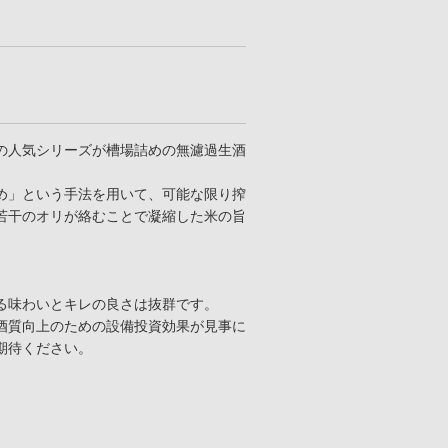
の人気シリーズが槽場詰めの無濾過生酒
め」という手法を用いて、可能な限り搾
若干のオリが絡むことで凝縮した米の旨
る味わいとキレの良さは抜群です。
酒質向上のための設備投資効果が見事に
期待ください。