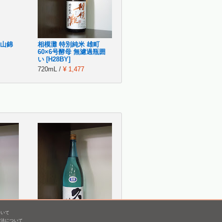
美山錦
相模灘 特別純米 雄町
60×6号酵母 無濾過瓶囲
い [H28BY]
720mL /
¥ 1,477
ついて
方法について