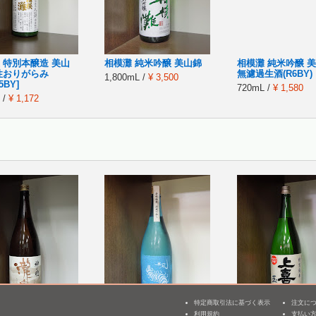
 特別本醸造 美山
相模灘 純米吟醸 美山錦
相模灘 純米吟醸 
性おりがらみ
無濾過生酒(R6BY)
1,800mL /
¥ 3,500
5BY]
720mL /
¥ 1,580
 /
¥ 1,172
特定商取引法に基づく表示
注文に
利用規約
支払い