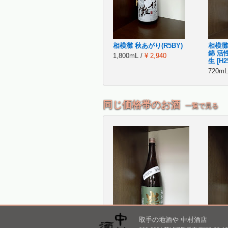
相模灘 秋あがり(R5BY)
相模灘
錦 活
1,800mL /
¥ 2,940
生 [H2
720mL
同じ価格帯のお酒
一覧で見る
取手の地酒や 中村酒店