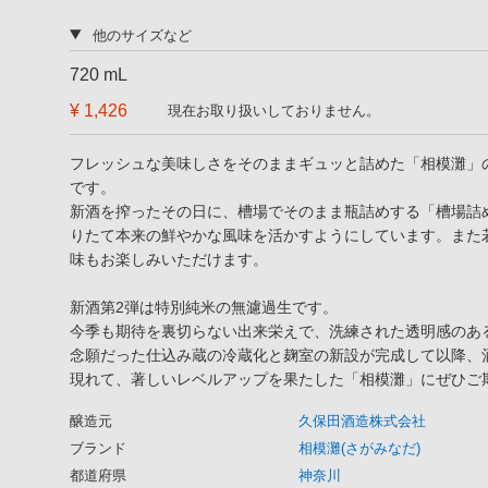
他のサイズなど
720 mL
¥ 1,426
現在お取り扱いしておりません。
フレッシュな美味しさをそのままギュッと詰めた「相模灘」
です。
新酒を搾ったその日に、槽場でそのまま瓶詰めする「槽場詰
りたて本来の鮮やかな風味を活かすようにしています。また
味もお楽しみいただけます。
新酒第2弾は特別純米の無濾過生です。
今季も期待を裏切らない出来栄えで、洗練された透明感のあ
念願だった仕込み蔵の冷蔵化と麹室の新設が完成して以降、
現れて、著しいレベルアップを果たした「相模灘」にぜひご
醸造元
久保田酒造株式会社
ブランド
相模灘(さがみなだ)
都道府県
神奈川