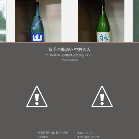
取手の地酒や 中村酒店
〒302-0034 茨城県取手市戸頭3-33-13
0297-78-2033
山間 純米吟醸 にごり酒
鶴齢 純米吟醸
仕込み10号 [BY25]
1,800mL /
¥ 3,883
1,800mL /
¥ 3,795
特定商取引法に基づく表示
注文について
利用規約
支払い方法について