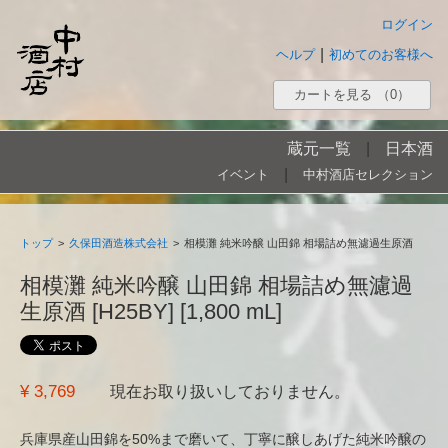
ログイン
|
ヘルプ
初めてのお客様へ
カートを見る
（0）
蔵元一覧
|
日本酒
|
イベント
中村酒店セレクション
トップ
>
久保田酒造株式会社
>
相模灘 純米吟醸 山田錦 相場詰め無濾過生原酒
相模灘 純米吟醸 山田錦 相場詰め無濾過
生原酒 [H25BY] [1,800 mL]
¥ 3,769
現在お取り扱いしておりません。
兵庫県産山田錦を50%まで磨いて、丁寧に醸しあげた純米吟醸の