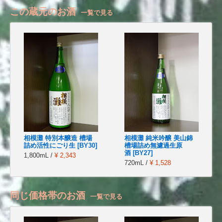
この蔵元のお酒
一覧で見る
相模灘 特別本醸造 槽場
相模灘 純米吟醸 美山錦
詰め活性にごり生 [BY30]
槽場詰め無濾過生原
酒 [BY27]
1,800mL /
¥ 2,343
720mL /
¥ 1,528
同じ価格帯のお酒
一覧で見る