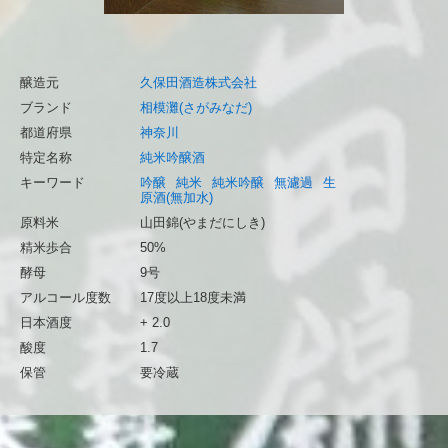
醸造元
久保田酒造株式会社
ブランド
相模灘(さがみなだ)
都道府県
神奈川
特定名称
純米吟醸酒
キーワード
吟醸
純米
純米吟醸
無濾過
生
原酒(無加水)
原料米
山田錦(やまだにしき)
精米歩合
50%
酵母
9号
アルコール度数
17度以上18度未満
日本酒度
+ 2.0
酸度
1.7
保管
要冷蔵