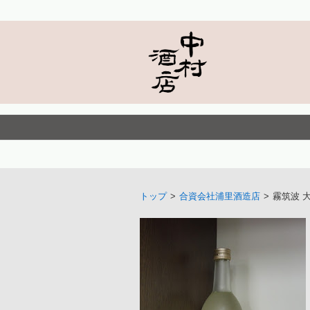
トップ
>
合資会社浦里酒造店
>
霧筑波 大