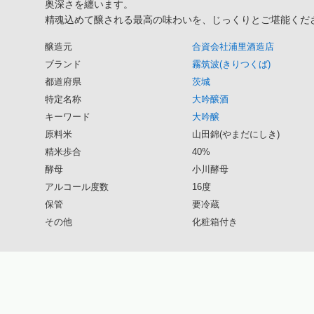
奥深さを纏います。
精魂込めて醸される最高の味わいを、じっくりとご堪能くだ
醸造元
合資会社浦里酒造店
ブランド
霧筑波(きりつくば)
都道府県
茨城
特定名称
大吟醸酒
キーワード
大吟醸
原料米
山田錦(やまだにしき)
精米歩合
40%
酵母
小川酵母
アルコール度数
16度
保管
要冷蔵
その他
化粧箱付き