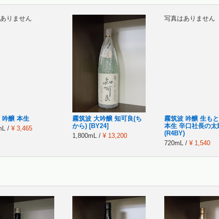
ありません
写真はありません
 吟醸 本生
霧筑波 大吟醸 知可良(ち
霧筑波 吟醸 生も
から) [BY24]
本生 辛口社長の太
mL /
¥ 3,465
(R4BY)
1,800mL /
¥ 13,200
720mL /
¥ 1,540