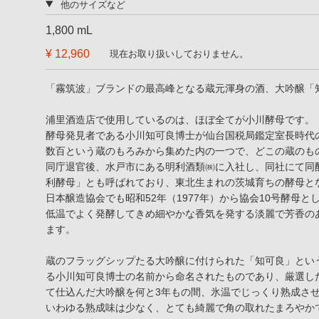
他のサイズなど
1,800 mL
¥ 12,960
現在お取り扱いしておりません。
「霧筑波」ブランドの最高峰となる蔵元渾身の酒、大吟醸「
浦里酒造店で使用しているのは、ほぼ全てが小川酵母です。
酵母発見者である小川知可良博士が仙台国税局鑑定室長時代の昭
数百という蔵のもろみから集めた内の一つで、どこの蔵のも
同庁退官後、水戸市にある明利酒類㈱に入社し、同社にて同
利酵母」とも呼ばれており、東北生まれの茨城育ちの酵母と
日本醸造協会でも昭和52年（1977年）から協会10号酵母
低温でよく発酵してきめ細やかな香気を発する淡麗で芳香の
ます。
蔵のフラッグシップたる大吟醸に付けられた「知可良」とい
る小川知可良博士の名前から命名されたものであり、厳選し
て仕込んだ大吟醸を何と3年もの間、氷温でじっくり熟成さ
いわゆる熟成味は少なく、とても綺麗で角の取れたまろやか