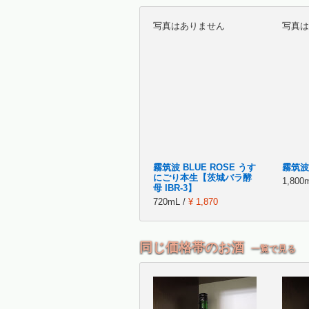
写真はありません
写真は
霧筑波 BLUE ROSE うす
霧筑波
にごり本生【茨城バラ酵
1,800
母 IBR-3】
720mL /
¥ 1,870
同じ価格帯のお酒
一覧で見る