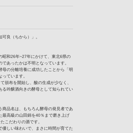
知可良（ちから）」。
和26年~27年にかけて、東北6県の
のであったかは不明となっています。
酵母の分離培養に成功したことから「明
なっています。
として頒布を開始し、酸の生成が少なく、
ある吟醸酒向きの酵母として知られてい
う商品名は、もちろん酵母の発見者であ
た最高級の山田錦を40％まで磨き上げ
せたこだわりの酒です。
で優しい味わいで、まさに時間が育てた