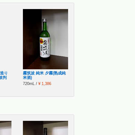
と造り
霧筑波 純米 夕霧(熟成純
鼓判
米酒)
720mL /
¥ 1,386