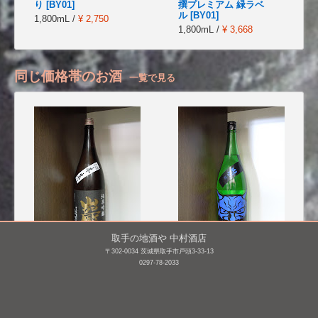
り [BY01]
撰プレミアム 緑ラベ
ル [BY01]
1,800mL /
¥ 2,750
1,800mL /
¥ 3,668
同じ価格帯のお酒
一覧で見る
取手の地酒や 中村酒店
〒302-0034 茨城県取手市戸頭3-33-13
巌 純米吟醸 山田錦(黒) 無
山間 特別本醸造 仕込み7
0297-78-2033
濾過生原酒 [BY25]
号 無濾過生原酒 鬼山間
(青) [BY26]
1,800mL /
¥ 2,985
1,800mL /
¥ 2,934