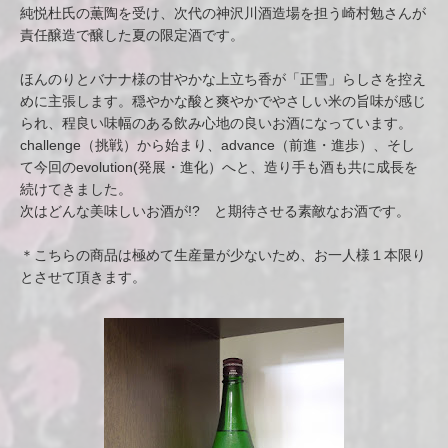
純悦杜氏の薫陶を受け、次代の神沢川酒造場を担う崎村勉さんが
責任醸造で醸した夏の限定酒です。
ほんのりとバナナ様の甘やかな上立ち香が「正雪」らしさを控え
めに主張します。穏やかな酸と爽やかでやさしい米の旨味が感じ
られ、程良い味幅のある飲み心地の良いお酒になっています。
challenge（挑戦）から始まり、advance（前進・進歩）、そし
て今回のevolution(発展・進化）へと、造り手も酒も共に成長を
続けてきました。
次はどんな美味しいお酒が!? と期待させる素敵なお酒です。
＊こちらの商品は極めて生産量が少ないため、お一人様１本限り
とさせて頂きます。