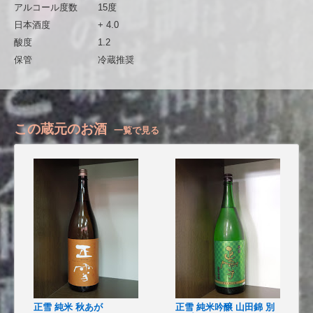
アルコール度数
15度
日本酒度
+ 4.0
酸度
1.2
保管
冷蔵推奨
この蔵元のお酒
一覧で見る
正雪 純米 秋あが
正雪 純米吟醸 山田錦 別