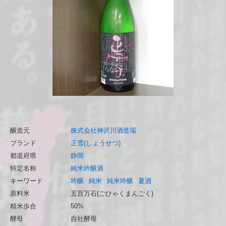
醸造元
株式会社神沢川酒造場
ブランド
正雪(しょうせつ)
都道府県
静岡
特定名称
純米吟醸酒
キーワード
吟醸
純米
純米吟醸
夏酒
原料米
五百万石(ごひゃくまんごく)
精米歩合
50%
酵母
自社酵母