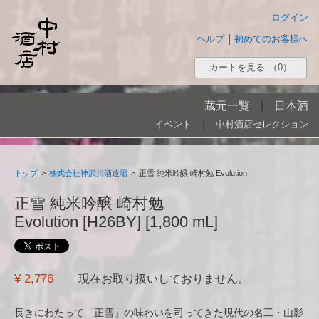
ログイン
|
ヘルプ
初めてのお客様へ
カートを見る
（0）
蔵元一覧
|
日本酒
|
イベント
中村酒店セレクション
トップ
>
株式会社神沢川酒造場
>
正雪 純米吟醸 崎村勉 Evolution
正雪 純米吟醸 崎村勉
Evolution [H26BY] [1,800 mL]
¥ 2,776
現在お取り扱いしておりません。
長きにわたって「正雪」の味わいを司ってきた現代の名工・山影