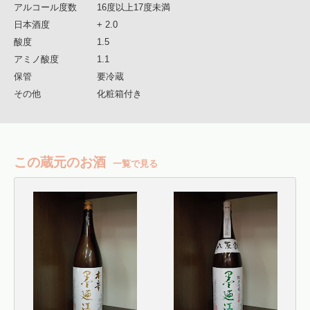
アルコール度数
16度以上17度未満
日本酒度
+ 2.0
酸度
1.5
アミノ酸度
1.1
保管
要冷蔵
その他
化粧箱付き
この蔵元のお酒
一覧で見る