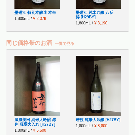
墨廼江 特別本醸造 本辛
墨廼江 純米吟醸 八反
錦 [H29BY]
1,800mL /
¥ 2,079
1,800mL /
¥ 3,190
同じ価格帯のお酒
一覧で見る
鳳凰美田 純米大吟醸 赤
若波 純米大吟醸 [H27BY]
判 瓶燗火入れ [H27BY]
1,800mL /
¥ 8,800
1,800mL /
¥ 5,500