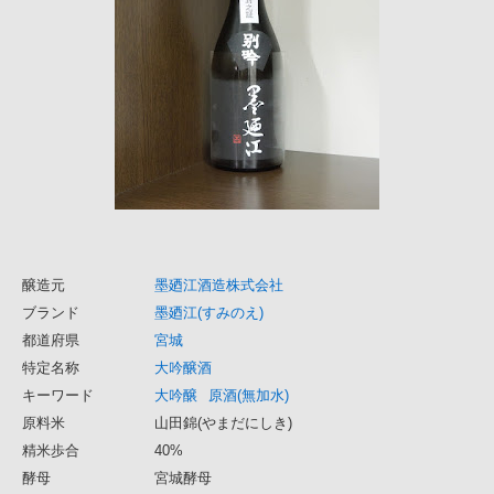
醸造元
墨廼江酒造株式会社
ブランド
墨廼江(すみのえ)
都道府県
宮城
特定名称
大吟醸酒
キーワード
大吟醸
原酒(無加水)
原料米
山田錦(やまだにしき)
精米歩合
40%
酵母
宮城酵母