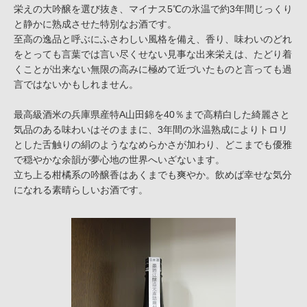
栄えの大吟醸を選び抜き、マイナス5℃の氷温で約3年間じっくり
と静かに熟成させた特別なお酒です。
至高の逸品と呼ぶにふさわしい風格を備え、香り、味わいのどれ
をとっても言葉では言い尽くせない見事な出来栄えは、たどり着
くことが出来ない無限の高みに極めて近づいたものと言っても過
言ではないかもしれません。
最高級酒米の兵庫県産特A山田錦を40％まで高精白した綺麗さと
気品のある味わいはそのままに、3年間の氷温熟成によりトロリ
とした舌触りの絹のようななめらかさが加わり、どこまでも優雅
で穏やかな余韻が夢心地の世界へいざないます。
立ち上る柑橘系の吟醸香はあくまでも爽やか。飲めば幸せな気分
になれる素晴らしいお酒です。