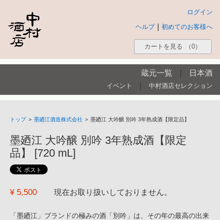
ログイン
|
ヘルプ
初めてのお客様へ
カートを見る
（0）
蔵元一覧
|
日本酒
|
イベント
中村酒店セレクション
トップ
>
墨廼江酒造株式会社
>
墨廼江 大吟醸 別吟 3年熟成酒【限定品】
墨廼江 大吟醸 別吟 3年熟成酒【限定
品】 [720 mL]
¥ 5,500
現在お取り扱いしておりません。
「墨廼江」ブランドの極みの酒「別吟」は、その年の最高の出来