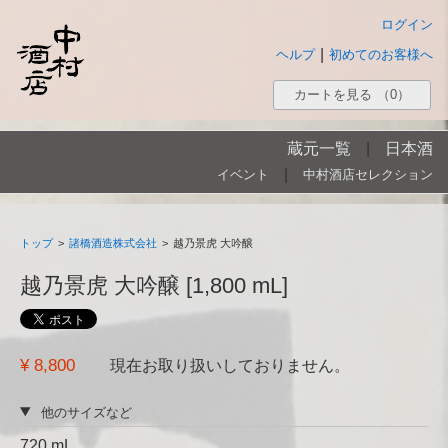
ログイン
|
ヘルプ
初めてのお客様へ
カートを見る
（0）
蔵元一覧
|
日本酒
|
イベント
中村酒店セレクション
トップ
>
諸橋酒造株式会社
>
越乃景虎 大吟醸
越乃景虎 大吟醸 [1,800 mL]
¥ 8,800
現在お取り扱いしておりません。
他のサイズなど
720 mL