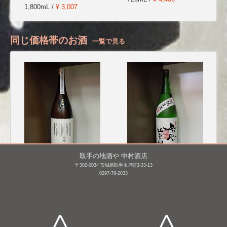
1,800mL /
¥ 3,007
同じ価格帯のお酒
一覧で見る
取手の地酒や 中村酒店
〒302-0034 茨城県取手市戸頭3-33-13
墨廼江 大吟醸原酒
鳳凰美田 大吟醸原酒 山
0297-78-2033
600K [BY27]
田錦35% 別誂至
高 [BY25]
1,800mL /
¥ 7,480
1,800mL /
¥ 8,800