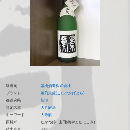
醸造元
諸橋酒造株式会社
ブランド
越乃景虎(こしのかげとら)
都道府県
新潟
特定名称
大吟醸酒
キーワード
大吟醸
原料米
たかね錦
山田錦(やまだにしき)
精米歩合
38%