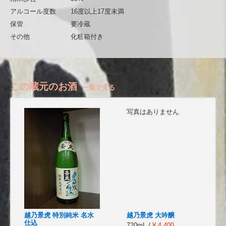
アルコール度数
16度以上17度未満
保管
要冷蔵
その他
化粧箱付き
この蔵元のお酒
一覧で見る
写真はありません
越乃景虎 特別純米 名水
越乃景虎 大吟醸
仕込
720mL /
¥ 4,400