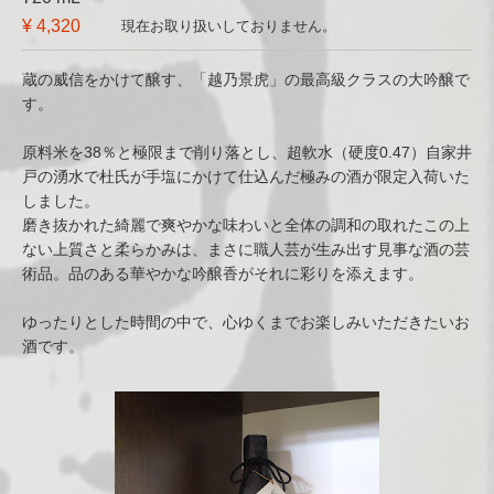
¥ 4,320
現在お取り扱いしておりません。
蔵の威信をかけて醸す、「越乃景虎」の最高級クラスの大吟醸で
す。
原料米を38％と極限まで削り落とし、超軟水（硬度0.47）自家井
戸の湧水で杜氏が手塩にかけて仕込んだ極みの酒が限定入荷いた
しました。
磨き抜かれた綺麗で爽やかな味わいと全体の調和の取れたこの上
ない上質さと柔らかみは、まさに職人芸が生み出す見事な酒の芸
術品。品のある華やかな吟醸香がそれに彩りを添えます。
ゆったりとした時間の中で、心ゆくまでお楽しみいただきたいお
酒です。