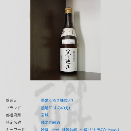
醸造元
墨廼江酒造株式会社
ブランド
墨廼江(すみのえ)
都道府県
宮城
特定名称
純米吟醸酒
キーワード
吟醸
純米
純米吟醸
中取り(中汲み)(中垂れ)