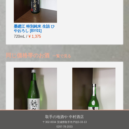
墨廼江 特別純米 生詰 ひ
やおろし [BY01]
720mL /
¥ 1,375
同じ価格帯のお酒
一覧で見る
取手の地酒や 中村酒店
〒302-0034 茨城県取手市戸頭3-33-13
0297-78-2033
鶴齢 純米吟醸 発泡にご
男女川 純米吟醸 無濾過