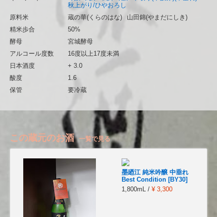
秋上がり/ひやおろし
原料米
蔵の華(くらのはな)
山田錦(やまだにしき)
精米歩合
50%
酵母
宮城酵母
アルコール度数
16度以上17度未満
日本酒度
+ 3.0
酸度
1.6
保管
要冷蔵
この蔵元のお酒
一覧で見る
墨廼江 純米吟醸 中垂れ
Best Condition [BY30]
1,800mL /
¥ 3,300