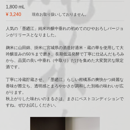
1,800 mL
¥ 3,240
現在お取り扱いしておりません。
人気の「墨廼江」純米吟醸中垂れの初めてのひやおろしバージョ
ンがリリースとなりました。
麹米に山田錦、掛米に宮城県の酒造好適米・蔵の華を使用して大
吟醸並みの50％まで磨き、長期低温発酵で丁寧に仕込んだもろみ
から、品質の良い中垂れ（中取り）だけを集めた大変贅沢な限定
酒です。
丁寧に冷蔵貯蔵させ、「墨廼江」らしい柑橘系の爽快かつ綺麗な
香味が際立ち、透明感とまろやかさが調和した別格の味わいが広
がります。
秋上がりした味わいのまるさは、まさにベストコンディションで
すね。ぜひお試しください。