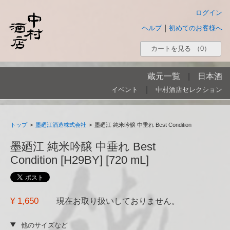
ログイン
|
ヘルプ
初めてのお客様へ
カートを見る
（0）
蔵元一覧
|
日本酒
|
イベント
中村酒店セレクション
トップ
>
墨廼江酒造株式会社
>
墨廼江 純米吟醸 中垂れ Best Condition
墨廼江 純米吟醸 中垂れ Best
Condition [H29BY] [720 mL]
¥ 1,650
現在お取り扱いしておりません。
他のサイズなど