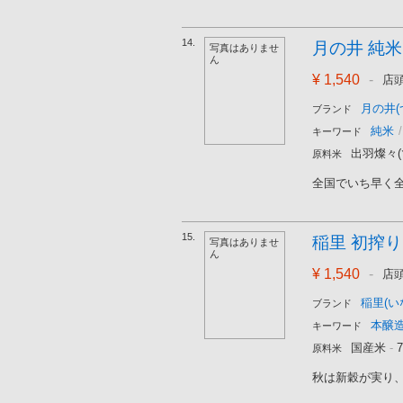
14.
月の井 純米 
写真はありませ
ん
¥ 1,540
-
店
月の井(
ブランド
純米
/
キーワード
出羽燦々(
原料米
全国でいち早く全
15.
稲里 初搾り(
写真はありませ
ん
¥ 1,540
-
店
稲里(い
ブランド
本醸
キーワード
国産米
-
原料米
秋は新穀が実り、