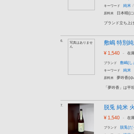
純米
/
キーワード
日本晴(に
原料米
ブランド立ち上げ
6.
敷嶋 特別純米
写真はありませ
ん
¥ 1,540
-
在
敷嶋(し
ブランド
純米
キーワード
夢吟香(ゆ
原料米
「夢吟香」は平坦
7.
脱兎 純米 火
¥ 1,540
-
在
脱兎(だ
ブランド