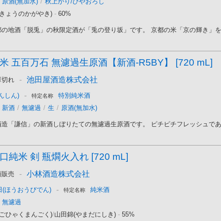
原酒(無加水)
/
秋上がり/ひやおろし
(きょうのかがやき)
-
60%
の地酒「脱兎」の秋限定酒が「兎の登り坂」です。 京都の米「京の輝き」を60
 五百万石 無濾過生原酒【新酒-R5BY】 [720 mL]
-
池田屋酒造株式会社
庫切れ
-
んしん)
特別純米酒
特定名称
新酒
/
無濾過
/
生
/
原酒(無加水)
造「謙信」の新酒しぼりたての無濾過生原酒です。 ピチピチフレッシュであり
純米 剣 瓶燗火入れ [720 mL]
-
小林酒造株式会社
頭販売
-
(ほうおうびでん)
純米酒
特定名称
無濾過
(ごひゃくまんごく)
/
山田錦(やまだにしき)
-
55%