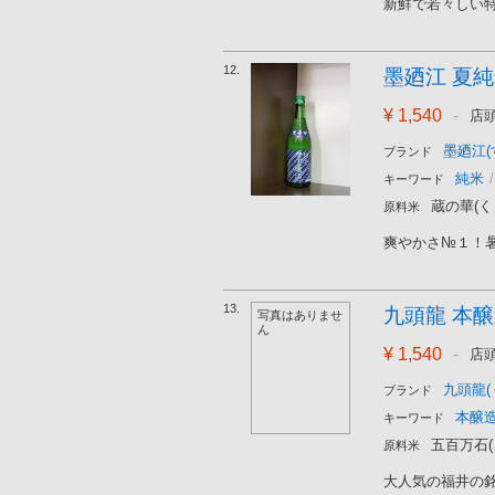
新鮮で若々しい特
12.
墨廼江 夏純米 
¥ 1,540
-
店
墨廼江(
ブランド
純米
/
キーワード
蔵の華(く
原料米
爽やかさ№１！暑
13.
九頭龍 本醸造
写真はありませ
ん
¥ 1,540
-
店
九頭龍(
ブランド
本醸
キーワード
五百万石
原料米
大人気の福井の銘