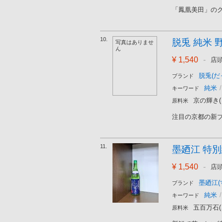
「鳳凰美田」のク
10.
脱兎 純米 野
写真はありませ
ん
¥ 1,540
-
店
脱兎(だ
ブランド
純米
/
キーワード
京の輝き
原料米
注目の京都の新ブ
11.
墨廼江 特別純
¥ 1,540
-
店
墨廼江(
ブランド
純米
/
キーワード
五百万石
原料米