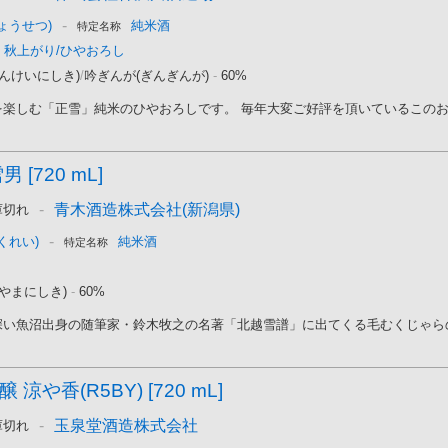
-
ょうせつ)
純米酒
特定名称
秋上がり/ひやおろし
んけいにしき)
/
吟ぎんが(ぎんぎんが)
-
60%
楽しむ「正雪」純米のひやおろしです。 毎年大変ご好評を頂いているこのお酒
 [720 mL]
-
青木酒造株式会社(新潟県)
庫切れ
-
くれい)
純米酒
特定名称
やまにしき)
-
60%
い魚沼出身の随筆家・鈴木牧之の名著「北越雪譜」に出てくる毛むくじゃらの異
涼や香(R5BY) [720 mL]
-
玉泉堂酒造株式会社
庫切れ