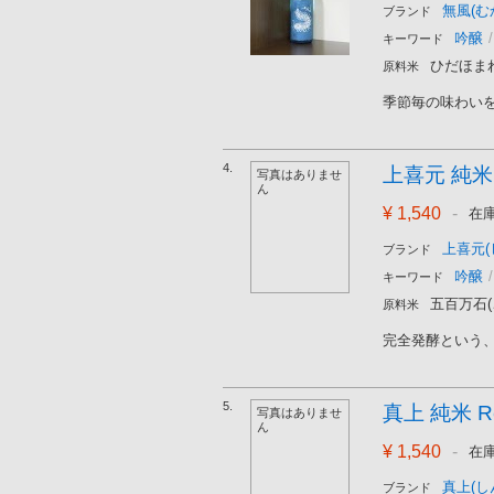
無風(む
ブランド
吟醸
/
キーワード
ひだほま
原料米
季節毎の味わいを
4.
上喜元 純米吟
写真はありませ
ん
¥ 1,540
-
在
上喜元(
ブランド
吟醸
/
キーワード
五百万石
原料米
完全発酵という、
5.
真上 純米 Re
写真はありませ
ん
¥ 1,540
-
在
真上(し
ブランド