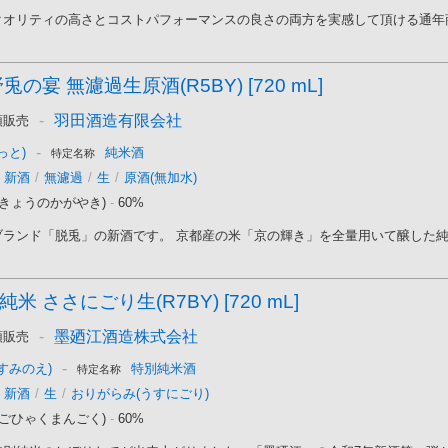
オリティの高さとコストパフォーマンスの良さの両方を実感して頂ける通年商品
兎の宴 無濾過生原酒(R5BY) [720 mL]
-
羽田酒造有限会社
頭販売
-
っと)
純米酒
特定名称
新酒
/
無濾過
/
生
/
原酒(無加水)
(きょうのかがやき)
-
60%
ランド「脱兎」の新酒です。 京都産の米「京の輝き」を全量用いて醸した純米
米 ささにごり生(R7BY) [720 mL]
-
墨廼江酒造株式会社
頭販売
-
すみのえ)
特別純米酒
特定名称
新酒
/
生
/
おりがらみ(うすにごり)
(ごひゃくまんごく)
-
60%