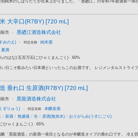
別純米のしぼりたてが出来上がりました。「墨廼江」の令和7年新酒第一弾が入
大辛口(R7BY) [720 mL]
-
墨廼江酒造株式会社
頭販売
-
すみのえ)
純米酒
特定名称
夏酒
らのはな)
/
五百万石(ごひゃくまんごく)
-
60%
い日こそ飲みたい日本酒といったらこのお酒です。 レジメンタルストライプの
 垂れ口 生原酒(R7BY) [720 mL]
-
黒龍酒造株式会社
頭販売
-
くずりゅう)
本醸造酒
特定名称
造
/
新酒
/
無濾過
/
生
/
原酒(無加水)
/
おりがらみ(うすにごり)
(ごひゃくまんごく)
-
65%
醸「黒龍酒造」の新酒一発目となるのが本醸造タイプの垂れ口です。 冷え切っ