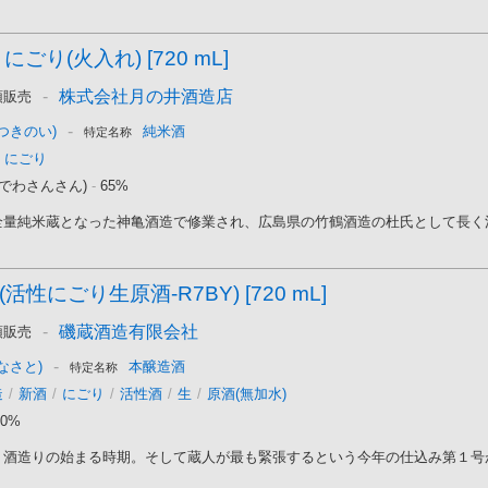
にごり(火入れ) [720 mL]
-
株式会社月の井酒造店
頭販売
-
つきのい)
純米酒
特定名称
にごり
でわさんさん)
-
65%
量純米蔵となった神亀酒造で修業され、広島県の竹鶴酒造の杜氏として長く活躍
活性にごり生原酒-R7BY) [720 mL]
-
磯蔵酒造有限会社
頭販売
-
なさと)
本醸造酒
特定名称
造
/
新酒
/
にごり
/
活性酒
/
生
/
原酒(無加水)
70%
酒造りの始まる時期。そして蔵人が最も緊張するという今年の仕込み第１号が「