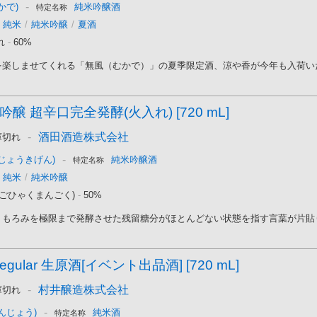
-
かで)
純米吟醸酒
特定名称
純米
/
純米吟醸
/
夏酒
れ
-
60%
楽しませてくれる「無風（むかで）」の夏季限定酒、涼や香が今年も入荷いたし
醸 超辛口完全発酵(火入れ) [720 mL]
-
酒田酒造株式会社
庫切れ
-
じょうきげん)
純米吟醸酒
特定名称
純米
/
純米吟醸
(ごひゃくまんごく)
-
50%
もろみを極限まで発酵させた残留糖分がほとんどない状態を指す言葉が片貼りに
gular 生原酒[イベント出品酒] [720 mL]
-
村井醸造株式会社
庫切れ
-
んじょう)
純米酒
特定名称