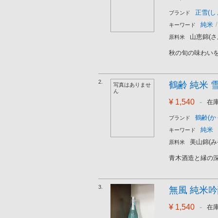
正雪(し
ブランド
純米
/
キーワード
山恵錦(さ
原料米
秋の旬の味わいを
2.
鶴齢 純米 雪男
写真はありませ
ん
¥ 1,540
-
在
鶴齢(か
ブランド
純米
キーワード
美山錦(み
原料米
青木酒造と縁の深
3.
無風 純米吟醸 
¥ 1,540
-
在