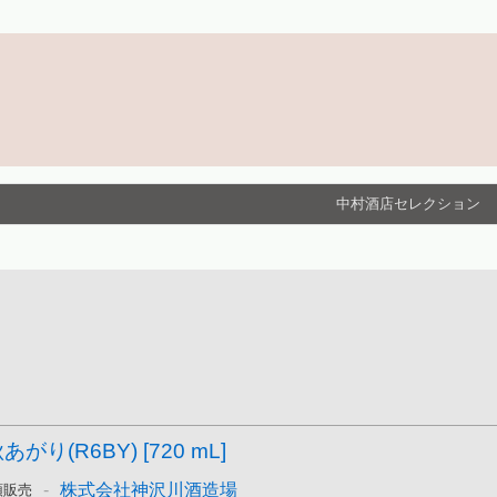
中村酒店セレクション
がり(R6BY) [720 mL]
-
株式会社神沢川酒造場
頭販売