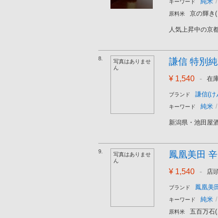
純米
/
キーワード
京の輝き
原料米
人気上昇中の京都
8.
謙信 特別純米
写真はありませ
ん
¥ 1,540
-
在
謙信(け
ブランド
純米
/
キーワード
新潟県・池田屋酒
9.
鳳凰美田 辛口
写真はありませ
ん
¥ 1,540
-
店
鳳凰美田
ブランド
純米
/
キーワード
五百万石
原料米