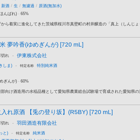
新酒
/
生
/
無濾過
/
原酒(無加水)
ほんばれ)
-
65%
から着実に進化してきた茨城県桜川市真壁町の村井醸造の「真上（しんじょう）
 夢吟香(ゆめぎんが) [720 mL]
-
伊東株式会社
庫切れ
-
きしま)
特別純米酒
特定名称
めぎんが)
-
60%
部向け酒造用の水稲品種として愛知県農業総合試験場で育成された愛知県の酒造
入れ原酒 【兎の登り坂】(R5BY) [720 mL]
-
羽田酒造有限会社
庫切れ
-
っと)
純米酒
特定名称