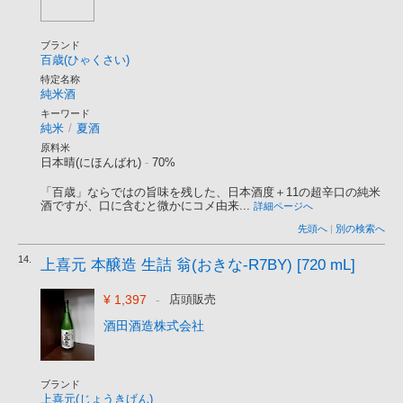
ブランド
百歳(ひゃくさい)
特定名称
純米酒
キーワード
純米
/
夏酒
原料米
日本晴(にほんばれ)
-
70%
「百歳」ならではの旨味を残した、日本酒度＋11の超辛口の純米
酒ですが、口に含むと微かにコメ由来...
詳細ページへ
先頭へ
|
別の検索へ
14.
上喜元 本醸造 生詰 翁(おきな-R7BY) [720 mL]
¥ 1,397
-
店頭販売
酒田酒造株式会社
ブランド
上喜元(じょうきげん)