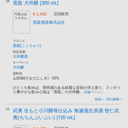
18.
黒龍 大吟醸 [300 mL]
¥ 1,430
-
店頭販売
写真はあ
りません
黒龍酒造株式会社
ブランド
黒龍(こくりゅう)
特定名称
大吟醸酒
キーワード
大吟醸
原料米
山田錦(やまだにしき)
-
50%
ひとくち飲めば、透明感のある綺麗な旨味が冴え渡り、スッキリ
と爽やかな飲み心地は「黒龍」の大吟醸...
詳細ページへ
先頭へ
|
別の検索へ
19.
武勇 生もと小川酵母仕込み 無濾過生原酒 智仁武
勇(ちちんぷいぷい) [720 mL]