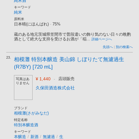
純米酒
キーワード
純米
原料米
日本晴(にほんばれ)
-
75%
蔵のある地元茨城県笠間市で普段遣いの飾り気のない日々の晩酌
酒として絶大な支持を受けるお酒が「稲...
詳細ページへ
先頭へ
|
別の検索へ
23.
相模灘 特別本醸造 美山錦 しぼりたて無濾過生
(R7BY) [720 mL]
¥ 1,440
-
店頭販売
写真はあ
りません
久保田酒造株式会社
ブランド
相模灘(さがみなだ)
特定名称
特別本醸造酒
キーワード
本醸造
/
新酒
/
無濾過
/
生