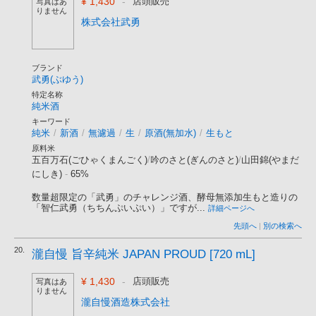
¥ 1,430
-
店頭販売
写真はあ
りません
株式会社武勇
ブランド
武勇(ぶゆう)
特定名称
純米酒
キーワード
純米
/
新酒
/
無濾過
/
生
/
原酒(無加水)
/
生もと
原料米
五百万石(ごひゃくまんごく)
/
吟のさと(ぎんのさと)
/
山田錦(やまだ
にしき)
-
65%
数量超限定の「武勇」のチャレンジ酒、酵母無添加生もと造りの
「智仁武勇（ちちんぷいぷい）」ですが...
詳細ページへ
先頭へ
|
別の検索へ
20.
瀧自慢 旨辛純米 JAPAN PROUD [720 mL]
¥ 1,430
-
店頭販売
写真はあ
りません
瀧自慢酒造株式会社