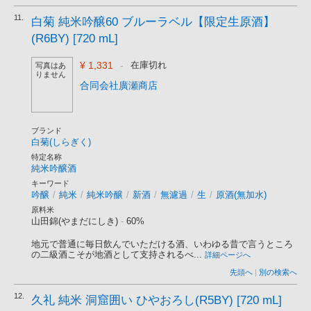
11.
白菊 純米吟醸60 ブルーラベル【限定生原酒】
(R6BY) [720 mL]
¥ 1,331
-
在庫切れ
写真はあ
りません
合同会社廣瀬商店
ブランド
白菊(しらぎく)
特定名称
純米吟醸酒
キーワード
吟醸
/
純米
/
純米吟醸
/
新酒
/
無濾過
/
生
/
原酒(無加水)
原料米
山田錦(やまだにしき)
-
60%
地元で普通に毎日飲んでいただける酒、いわゆる昔で言うところ
の二級酒こそが地酒として支持されるべ...
詳細ページへ
先頭へ
|
別の検索へ
12.
久礼 純米 洞窟囲い ひやおろし(R5BY) [720 mL]