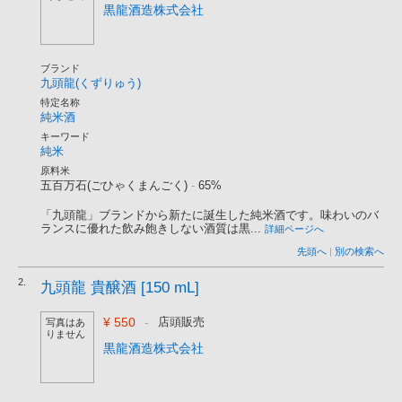
黒龍酒造株式会社
ブランド
九頭龍(くずりゅう)
特定名称
純米酒
キーワード
純米
原料米
五百万石(ごひゃくまんごく)
-
65%
「九頭龍」ブランドから新たに誕生した純米酒です。味わいのバ
ランスに優れた飲み飽きしない酒質は黒...
詳細ページへ
先頭へ
|
別の検索へ
2.
九頭龍 貴醸酒 [150 mL]
¥ 550
-
店頭販売
写真はあ
りません
黒龍酒造株式会社