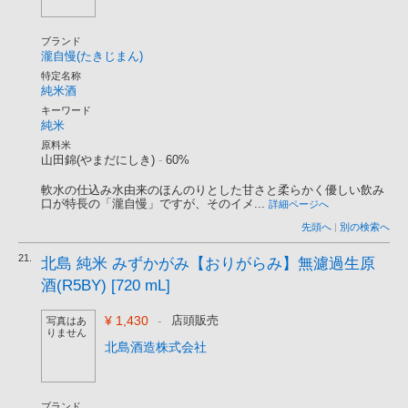
ブランド
瀧自慢(たきじまん)
特定名称
純米酒
キーワード
純米
原料米
山田錦(やまだにしき)
-
60%
軟水の仕込み水由来のほんのりとした甘さと柔らかく優しい飲み
口が特長の「瀧自慢」ですが、そのイメ...
詳細ページへ
先頭へ
|
別の検索へ
21.
北島 純米 みずかがみ【おりがらみ】無濾過生原
酒(R5BY) [720 mL]
¥ 1,430
-
店頭販売
写真はあ
りません
北島酒造株式会社
ブランド