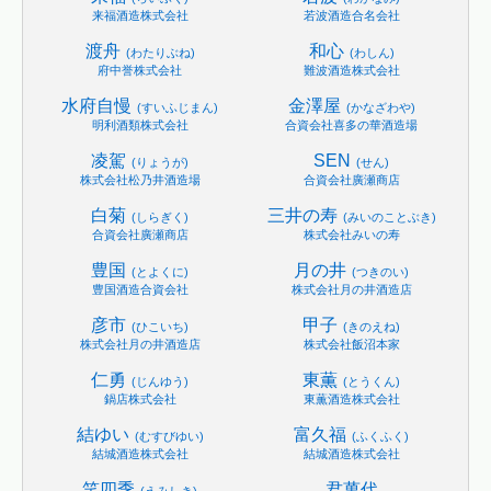
来福酒造株式会社
若波酒造合名会社
渡舟
和心
(わたりぶね)
(わしん)
府中誉株式会社
難波酒造株式会社
水府自慢
金澤屋
(すいふじまん)
(かなざわや)
明利酒類株式会社
合資会社喜多の華酒造場
凌駕
SEN
(りょうが)
(せん)
株式会社松乃井酒造場
合資会社廣瀬商店
白菊
三井の寿
(しらぎく)
(みいのことぶき)
合資会社廣瀬商店
株式会社みいの寿
豊国
月の井
(とよくに)
(つきのい)
豊国酒造合資会社
株式会社月の井酒造店
彦市
甲子
(ひこいち)
(きのえね)
株式会社月の井酒造店
株式会社飯沼本家
仁勇
東薫
(じんゆう)
(とうくん)
鍋店株式会社
東薫酒造株式会社
結ゆい
富久福
(むすびゆい)
(ふくふく)
結城酒造株式会社
結城酒造株式会社
笑四季
君萬代
(えみしき)