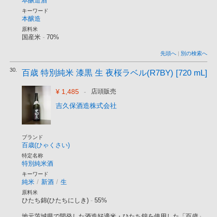
本醸造酒
キーワード
本醸造
原料米
国産米
-
70%
先頭へ
|
別の検索へ
30.
百歳 特別純米 漆黒 生 夜桜ラベル(R7BY) [720 mL]
¥ 1,485
-
店頭販売
吉久保酒造株式会社
ブランド
百歳(ひゃくさい)
特定名称
特別純米酒
キーワード
純米
/
新酒
/
生
原料米
ひたち錦(ひたちにしき)
-
55%
地元茨城県で開発した酒造好適米・ひたち錦を使用した「百歳」