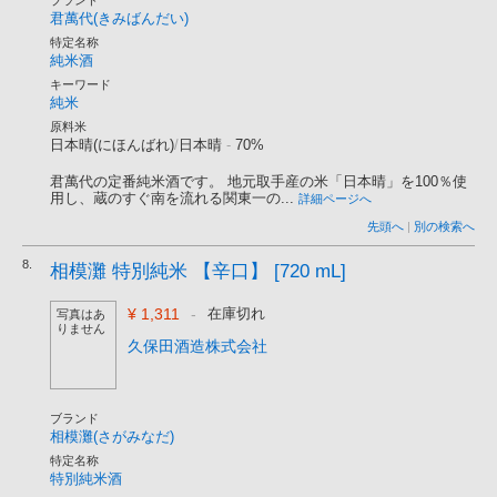
ブランド
君萬代(きみばんだい)
特定名称
純米酒
キーワード
純米
原料米
日本晴(にほんばれ)
/
日本晴
-
70%
君萬代の定番純米酒です。 地元取手産の米「日本晴」を100％使
用し、蔵のすぐ南を流れる関東一の...
詳細ページへ
先頭へ
|
別の検索へ
8.
相模灘 特別純米 【辛口】 [720 mL]
¥ 1,311
-
在庫切れ
写真はあ
りません
久保田酒造株式会社
ブランド
相模灘(さがみなだ)
特定名称
特別純米酒