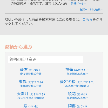
の特別純米・漆黒です。通常は火入れ商...
詳細ページへ
先頭へ
|
別の検索へ
取扱いを終了した商品を検索対象に含める場合は、
こちら
をクリ
ックしてください。
銘柄から選ぶ
愛友
旭菊
(あいゆう)
(あさひきく)
愛友酒造株式会社
旭菊酒造株式会社
東鶴
愛宕の松
(あずまつる)
(あたごのまつ)
東鶴酒造株式会社
株式会社新澤醸造店
天満月
綾花
(あまみつき)
(あやか)
株式会社神沢川酒造場
旭菊酒造株式会社
巌
岡部
(いわお)
(おかべ)