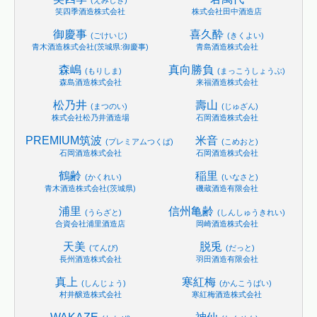
笑四季酒造株式会社
株式会社田中酒造店
御慶事
喜久酔
(ごけいじ)
(きくよい)
青木酒造株式会社(茨城県:御慶事)
青島酒造株式会社
森嶋
真向勝負
(もりしま)
(まっこうしょうぶ)
森島酒造株式会社
来福酒造株式会社
松乃井
壽山
(まつのい)
(じゅざん)
株式会社松乃井酒造場
石岡酒造株式会社
PREMIUM筑波
米音
(プレミアムつくば)
(こめおと)
石岡酒造株式会社
石岡酒造株式会社
鶴齢
稲里
(かくれい)
(いなさと)
青木酒造株式会社(茨城県)
磯蔵酒造有限会社
浦里
信州亀齢
(うらざと)
(しんしゅうきれい)
合資会社浦里酒造店
岡崎酒造株式会社
天美
脱兎
(てんび)
(だっと)
長州酒造株式会社
羽田酒造有限会社
真上
寒紅梅
(しんじょう)
(かんこうばい)
村井醸造株式会社
寒紅梅酒造株式会社