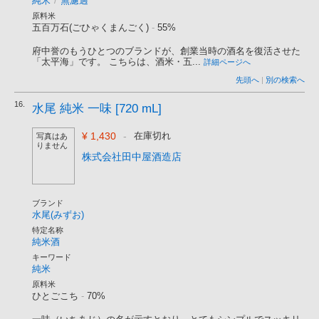
純米
/
無濾過
原料米
五百万石(ごひゃくまんごく)
-
55%
府中誉のもうひとつのブランドが、創業当時の酒名を復活させた
「太平海」です。 こちらは、酒米・五...
詳細ページへ
先頭へ
|
別の検索へ
16.
水尾 純米 一味 [720 mL]
¥ 1,430
-
在庫切れ
写真はあ
りません
株式会社田中屋酒造店
ブランド
水尾(みずお)
特定名称
純米酒
キーワード
純米
原料米
ひとごこち
-
70%