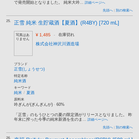
で発売開始となりました。 純米大吟...
詳細ページへ
先頭へ
|
別の検索へ
25.
正雪 純米 生貯蔵酒【夏酒】(R4BY) [720 mL]
¥ 1,485
-
在庫切れ
写真はあ
りません
株式会社神沢川酒造場
ブランド
正雪(しょうせつ)
特定名称
純米酒
キーワード
純米
/
夏酒
原料米
吟ぎんが(ぎんぎんが)
-
60%
「正雪」のもうひとつの夏の限定酒がリリースとなりました。 昨
年末に搾った今季の純米新酒を生のま...
詳細ページへ
先頭へ
|
別の検索へ
26.