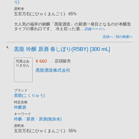
り)
原料米
五百万石(ごひゃくまんごく)
-
65%
大人気の福井の銘醸「黒龍酒造」の新酒一発目となるのが本醸造
タイプの垂れ口です。 冷え切った酒...
詳細ページへ
先頭へ
|
別の検索へ
4.
黒龍 吟醸 原酒 春しぼり(R5BY) [300 mL]
¥ 660
-
店頭販売
写真はあ
りません
黒龍酒造株式会社
ブランド
黒龍(こくりゅう)
特定名称
吟醸酒
キーワード
吟醸
/
新酒
/
原酒(無加水)
原料米
五百万石(ごひゃくまんごく)
-
55%