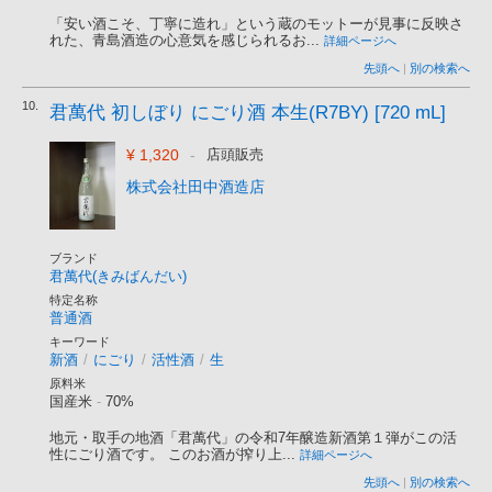
「安い酒こそ、丁寧に造れ」という蔵のモットーが見事に反映さ
れた、青島酒造の心意気を感じられるお...
詳細ページへ
先頭へ
|
別の検索へ
10.
君萬代 初しぼり にごり酒 本生(R7BY) [720 mL]
¥ 1,320
-
店頭販売
株式会社田中酒造店
ブランド
君萬代(きみばんだい)
特定名称
普通酒
キーワード
新酒
/
にごり
/
活性酒
/
生
原料米
国産米
-
70%
地元・取手の地酒「君萬代」の令和7年醸造新酒第１弾がこの活
性にごり酒です。 このお酒が搾り上...
詳細ページへ
先頭へ
|
別の検索へ