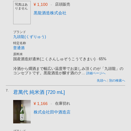
¥ 1,100
-
店頭販売
写真はあ
りません
黒龍酒造株式会社
ブランド
九頭龍(くずりゅう)
特定名称
普通酒
原料米
国産酒造好適米(こくさんしゅぞうこうてきまい)
-
65%
冷酒から燗酒まで幅広い温度帯でお楽しみ頂くのが「九頭龍」の
コンセプトです。黒龍酒造が醸す酒のク...
詳細ページへ
先頭へ
|
別の検索へ
7.
君萬代 純米酒 [720 mL]
¥ 1,166
-
在庫切れ
株式会社田中酒造店