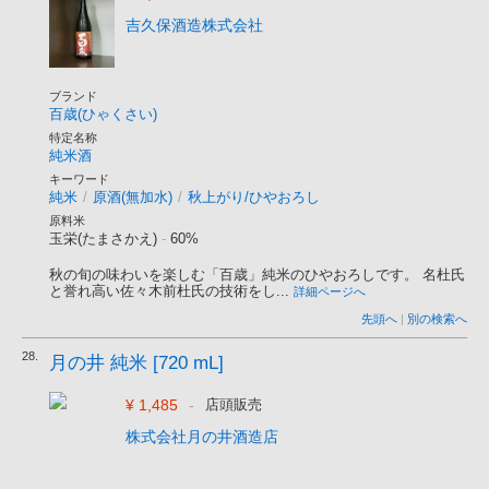
吉久保酒造株式会社
ブランド
百歳(ひゃくさい)
特定名称
純米酒
キーワード
純米
/
原酒(無加水)
/
秋上がり/ひやおろし
原料米
玉栄(たまさかえ)
-
60%
秋の旬の味わいを楽しむ「百歳」純米のひやおろしです。 名杜氏
と誉れ高い佐々木前杜氏の技術をし...
詳細ページへ
先頭へ
|
別の検索へ
28.
月の井 純米 [720 mL]
¥ 1,485
-
店頭販売
株式会社月の井酒造店