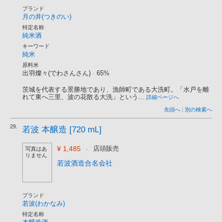
ブランド
月の井(つきのい)
特定名称
純米酒
キーワード
純米
原料米
出羽燦々(でわさんさん)
-
65%
茨城を代表する景勝地であり、漁師町である大洗町。「水戸を離
れて東へ三里、波の花散る大洗」という...
詳細ページへ
先頭へ
|
別の検索へ
29.
若波 本醸造 [720 mL]
¥ 1,485
-
店頭販売
写真はあ
りません
若波酒造合名会社
ブランド
若波(わかなみ)
特定名称