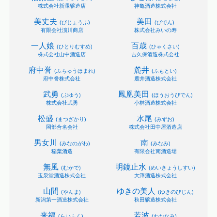
株式会社新澤醸造店
神亀酒造株式会社
美丈夫
美田
(びじょうふ)
(びでん)
有限会社濵川商店
株式会社みいの寿
一人娘
百歳
(ひとりむすめ)
(ひゃくさい)
株式会社山中酒造店
吉久保酒造株式会社
府中誉
麓井
(ふちゅうほまれ)
(ふもとい)
府中誉株式会社
麓井酒造株式会社
武勇
鳳凰美田
(ぶゆう)
(ほうおうびでん)
株式会社武勇
小林酒造株式会社
松盛
水尾
(まつざかり)
(みずお)
岡部合名会社
株式会社田中屋酒造店
男女川
南
(みなのがわ)
(みなみ)
稲葉酒造
有限会社南酒造場
無風
明鏡止水
(むかで)
(めいきょうしすい)
玉泉堂酒造株式会社
大澤酒造株式会社
山間
ゆきの美人
(やんま)
(ゆきのびじん)
新潟第一酒造株式会社
秋田醸造株式会社
来福
若波
(らいふく)
(わかなみ)