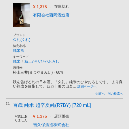
¥ 1,375
-
在庫切れ
有限会社西岡酒造店
ブランド
久礼(くれ)
特定名称
純米酒
キーワード
純米
/
秋上がり/ひやおろし
原料米
松山三井(まつやまみい)
-
60%
秋を告げる旬の日本酒、「久礼」純米のひやおろしです。 より良
い熟成を目指して、四万十町の山奥...
詳細ページへ
先頭へ
|
別の検索へ
13.
百歳 純米 超辛夏純(R7BY) [720 mL]
¥ 1,375
-
店頭販売
写真はあ
りません
吉久保酒造株式会社