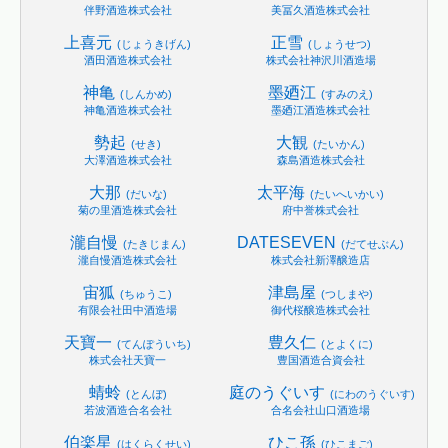
伴野酒造株式会社
美冨久酒造株式会社
上喜元
正雪
(じょうきげん)
(しょうせつ)
酒田酒造株式会社
株式会社神沢川酒造場
神亀
墨廼江
(しんかめ)
(すみのえ)
神亀酒造株式会社
墨廼江酒造株式会社
勢起
大観
(せき)
(たいかん)
大澤酒造株式会社
森島酒造株式会社
大那
太平海
(だいな)
(たいへいかい)
菊の里酒造株式会社
府中誉株式会社
瀧自慢
DATESEVEN
(たきじまん)
(だてせぶん)
瀧自慢酒造株式会社
株式会社新澤醸造店
宙狐
津島屋
(ちゅうこ)
(つしまや)
有限会社田中酒造場
御代桜醸造株式会社
天寶一
豊久仁
(てんぽういち)
(とよくに)
株式会社天寶一
豊国酒造合資会社
蜻蛉
庭のうぐいす
(とんぼ)
(にわのうぐいす)
若波酒造合名会社
合名会社山口酒造場
伯楽星
ひこ孫
(はくらくせい)
(ひこまご)