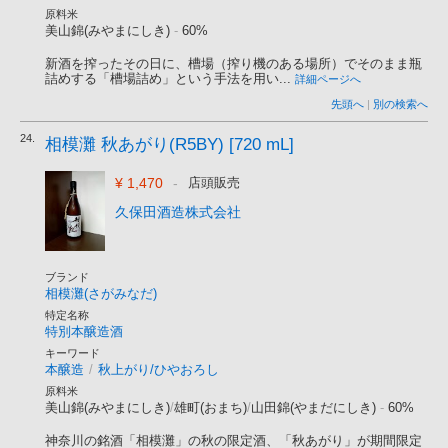
原料米
美山錦(みやまにしき)
-
60%
新酒を搾ったその日に、槽場（搾り機のある場所）でそのまま瓶
詰めする「槽場詰め」という手法を用い...
詳細ページへ
先頭へ
|
別の検索へ
24.
相模灘 秋あがり(R5BY) [720 mL]
¥ 1,470
-
店頭販売
久保田酒造株式会社
ブランド
相模灘(さがみなだ)
特定名称
特別本醸造酒
キーワード
本醸造
/
秋上がり/ひやおろし
原料米
美山錦(みやまにしき)
/
雄町(おまち)
/
山田錦(やまだにしき)
-
60%
神奈川の銘酒「相模灘」の秋の限定酒、「秋あがり」が期間限定