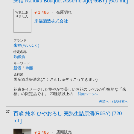
来福 Raifuku Bouquet Assemblage(R6BY) [500 mL]
¥ 1,485
-
在庫切れ
写真はあ
りません
来福酒造株式会社
ブランド
来福(らいふく)
特定名称
吟醸酒
キーワード
新酒
/
吟醸
原料米
国産酒造好適米(こくさんしゅぞうこうてきまい)
花束をイメージした艶やかで美しいお花のラベルが印象的な「来
福」の限定品です。 20種類以上の...
詳細ページへ
先頭へ
|
別の検索へ
27.
百歳 純米 ひやおろし 完熟生詰原酒(R6BY) [720
mL]
¥ 1,485
-
店頭販売