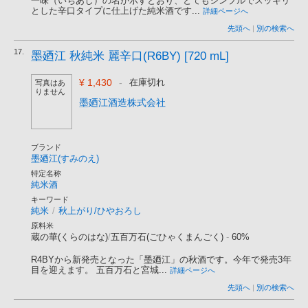
一味（いちあじ）の名が示すとおり、とてもシンプルでスッキリ
とした辛口タイプに仕上げた純米酒です...
詳細ページへ
先頭へ
|
別の検索へ
17.
墨廼江 秋純米 麗辛口(R6BY) [720 mL]
¥ 1,430
-
在庫切れ
写真はあ
りません
墨廼江酒造株式会社
ブランド
墨廼江(すみのえ)
特定名称
純米酒
キーワード
純米
/
秋上がり/ひやおろし
原料米
蔵の華(くらのはな)
/
五百万石(ごひゃくまんごく)
-
60%
R4BYから新発売となった「墨廼江」の秋酒です。今年で発売3年
目を迎えます。 五百万石と宮城...
詳細ページへ
先頭へ
|
別の検索へ