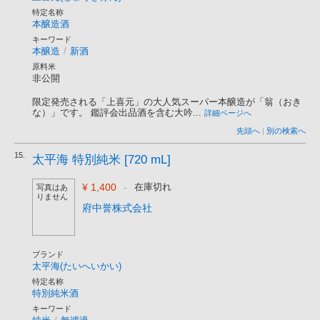
特定名称
本醸造酒
キーワード
本醸造
/
新酒
原料米
非公開
限定発売される「上喜元」の大人気スーパー本醸造が「翁（おき
な）」です。 鑑評会出品酒を含む大吟...
詳細ページへ
先頭へ
|
別の検索へ
15.
太平海 特別純米 [720 mL]
¥ 1,400
-
在庫切れ
写真はあ
りません
府中誉株式会社
ブランド
太平海(たいへいかい)
特定名称
特別純米酒
キーワード