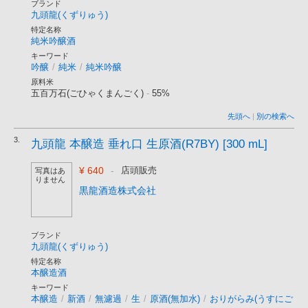
ブランド
九頭龍(くずりゅう)
特定名称
純米吟醸酒
キーワード
吟醸
/
純米
/
純米吟醸
原料米
五百万石(ごひゃくまんごく)
-
55%
先頭へ
|
別の検索へ
3.
九頭龍 本醸造 垂れ口 生原酒(R7BY) [300 mL]
¥ 640
-
店頭販売
写真はあ
りません
黒龍酒造株式会社
ブランド
九頭龍(くずりゅう)
特定名称
本醸造酒
キーワード
本醸造
/
新酒
/
無濾過
/
生
/
原酒(無加水)
/
おりがらみ(うすにご