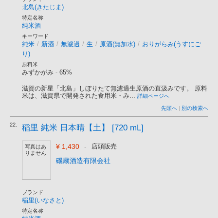
北島(きたじま)
特定名称
純米酒
キーワード
純米
/
新酒
/
無濾過
/
生
/
原酒(無加水)
/
おりがらみ(うすにご
り)
原料米
みずかがみ
-
65%
滋賀の新星「北島」しぼりたて無濾過生原酒の直汲みです。 原料
米は、滋賀県で開発された食用米・み...
詳細ページへ
先頭へ
|
別の検索へ
22.
稲里 純米 日本晴【土】 [720 mL]
¥ 1,430
-
店頭販売
写真はあ
りません
磯蔵酒造有限会社
ブランド
稲里(いなさと)
特定名称