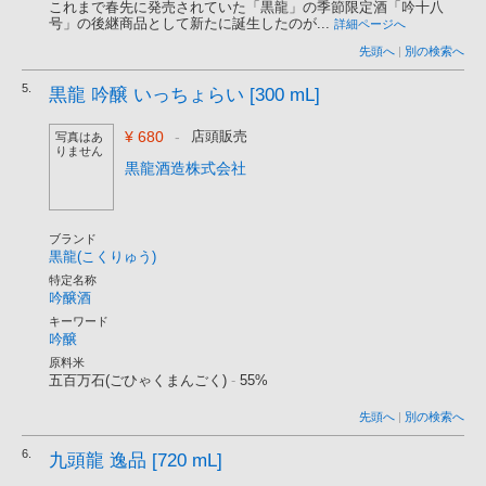
これまで春先に発売されていた「黒龍」の季節限定酒「吟十八
号」の後継商品として新たに誕生したのが...
詳細ページへ
先頭へ
|
別の検索へ
5.
黒龍 吟醸 いっちょらい [300 mL]
¥ 680
-
店頭販売
写真はあ
りません
黒龍酒造株式会社
ブランド
黒龍(こくりゅう)
特定名称
吟醸酒
キーワード
吟醸
原料米
五百万石(ごひゃくまんごく)
-
55%
先頭へ
|
別の検索へ
6.
九頭龍 逸品 [720 mL]