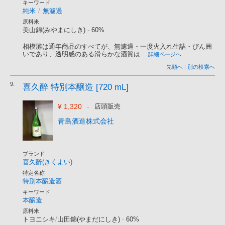
キーワード
純米
/
無濾過
原料米
美山錦(みやまにしき)
-
60%
相模灘は通年商品のすべてが、無濾過・一度火入れ生詰・びん囲
いであり、透明感のある滑らかな酒質は...
詳細ページへ
先頭へ
|
別の検索へ
9.
喜久醉 特別本醸造 [720 mL]
¥ 1,320
-
店頭販売
青島酒造株式会社
ブランド
喜久醉(きくよい)
特定名称
特別本醸造酒
キーワード
本醸造
原料米
トヨニシキ
/
山田錦(やまだにしき)
-
60%