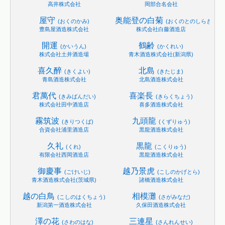
高井株式会社
岡部合名会社
屋守
奥能登の白菊
(おくのかみ)
(おくのとのしらぎく)
豊島屋酒造株式会社
株式会社白藤酒造店
開運
鶴齢
(かいうん)
(かくれい)
株式会社土井酒造場
青木酒造株式会社(新潟県)
喜久醉
北島
(きくよい)
(きたじま)
青島酒造株式会社
北島酒造株式会社
君萬代
喜楽長
(きみばんだい)
(きらくちょう)
株式会社田中酒造店
喜多酒造株式会社
霧筑波
九頭龍
(きりつくば)
(くずりゅう)
合資会社浦里酒造店
黒龍酒造株式会社
久礼
黒龍
(くれ)
(こくりゅう)
有限会社西岡酒造店
黒龍酒造株式会社
御慶事
越乃景虎
(ごけいじ)
(こしのかげとら)
青木酒造株式会社(茨城県)
諸橋酒造株式会社
越の白鳥
相模灘
(こしのはくちょう)
(さがみなだ)
新潟第一酒造株式会社
久保田酒造株式会社
澤の花
三連星
(さわのはな)
(さんれんせい)