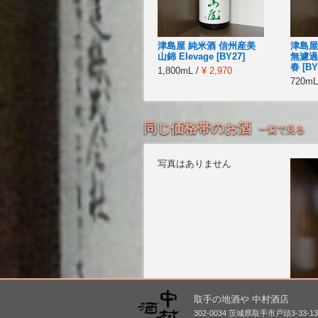
津島屋 純米酒 信州産美
津島屋
山錦 Elevage [BY27]
無濾過
春 [BY
1,800mL /
¥ 2,970
720mL
同じ価格帯のお酒
一覧で見る
写真はありません
取手の地酒や 中村酒店
鳳凰美田 純米大吟醸 原
ゆきの
302-0034 茨城県取手市戸頭3-33-1