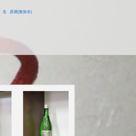
生
原酒(無加水)