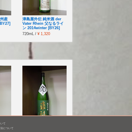
信州産
津島屋外伝 純米酒 der
BY27]
Vater Rhein 父なるライ
ン 2014winter [BY26]
720mL /
¥ 1,320
ついて
山田
来福 純米吟醸 八反 生原
方法について