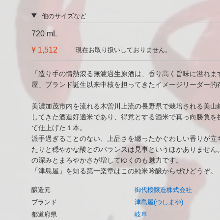
他のサイズなど
720 mL
¥ 1,512
現在お取り扱いしておりません。
「造り手の情熱滾る無濾過生原酒は、香り高く旨味に溢れま
屋」ブランド誕生以来中核を担ってきたイメージリーダー的
美濃加茂市内を流れる木曽川上流の長野県で栽培される美山
してきた酒造好適米であり、得意とする酒米で真っ向勝負を
て仕上げた１本。
派手過ぎることのない、上品さを纏ったかぐわしい香りが立
たりと穏やかな酸とのバランスは見事というほかありません
の深みとまろやかさが増してゆくのも魅力です。
「津島屋」を知る第一楽章はこの純米吟醸からぜひどうぞ。
醸造元
御代桜醸造株式会社
ブランド
津島屋(つしまや)
都道府県
岐阜