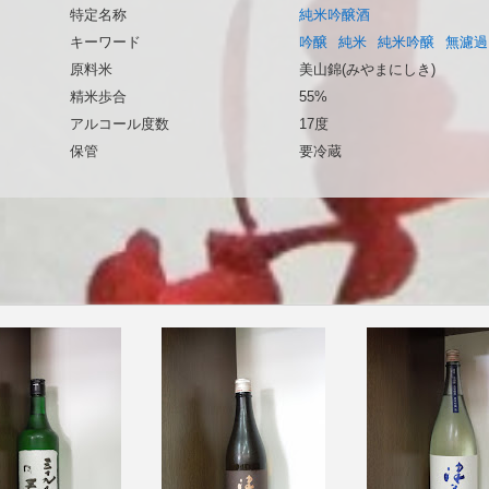
特定名称
純米吟醸酒
キーワード
吟醸
純米
純米吟醸
無濾過
原料米
美山錦(みやまにしき)
精米歩合
55%
アルコール度数
17度
保管
要冷蔵