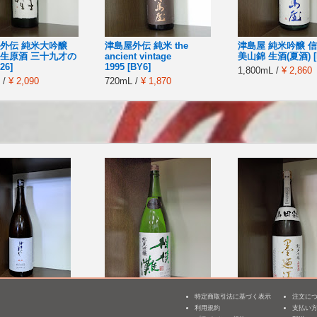
外伝 純米大吟醸
津島屋外伝 純米 the
津島屋 純米吟醸 
生原酒 三十九才の
ancient vintage
美山錦 生酒(夏酒) [
26]
1995 [BY6]
1,800mL /
¥ 2,860
 /
¥ 2,090
720mL /
¥ 1,870
特定商取引法に基づく表示
注文に
美人 純米(火入れ)
相模灘 純米吟醸 美山錦
墨廼江 純米吟醸 
利用規約
支払い
3