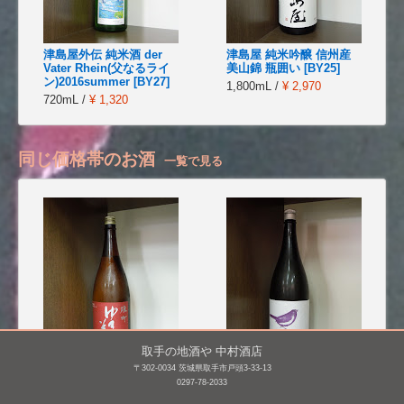
津島屋外伝 純米酒 der
津島屋 純米吟醸 信州産
Vater Rhein(父なるライ
美山錦 瓶囲い [BY25]
ン)2016summer [BY27]
1,800mL /
¥ 2,970
720mL /
¥ 1,320
同じ価格帯のお酒
一覧で見る
取手の地酒や 中村酒店
〒302-0034 茨城県取手市戸頭3-33-13
0297-78-2033
ゆきの美人 純米吟醸 雄
庭のうぐいす 純米吟醸
町【生】(R7BY)
鶯ラベル