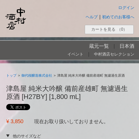
ログイン
|
ヘルプ
初めてのお客様へ
カートを見る
（0）
蔵元一覧
|
日本酒
|
イベント
中村酒店セレクション
トップ
>
御代桜醸造株式会社
>
津島屋 純米大吟醸 備前産雄町 無濾過生原酒
津島屋 純米大吟醸 備前産雄町 無濾過生
原酒 [H27BY] [1,800 mL]
¥ 3,850
現在お取り扱いしておりません。
他のサイズなど