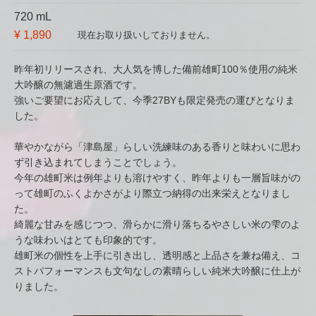
720 mL
¥ 1,890
現在お取り扱いしておりません。
昨年初リリースされ、大人気を博した備前雄町100％使用の純米
大吟醸の無濾過生原酒です。
強いご要望にお応えして、今季27BYも限定発売の運びとなりま
した。
華やかながら「津島屋」らしい洗練味のある香りと味わいに思わ
ず引き込まれてしまうことでしょう。
今年の雄町米は例年よりも溶けやすく、昨年よりも一層旨味がの
って雄町のふくよかさがより際立つ納得の出来栄えとなりまし
た。
綺麗な甘みを感じつつ、滑らかに滑り落ちるやさしい米の雫のよ
うな味わいはとても印象的です。
雄町米の個性を上手に引き出し、透明感と上品さを兼ね備え、コ
ストパフォーマンスも文句なしの素晴らしい純米大吟醸に仕上が
りました。