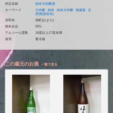
特定名称
純米大吟醸酒
キーワード
大吟醸
純米
純米大吟醸
無濾過
生
原酒(無加水)
原料米
雄町(おまち)
精米歩合
50%
アルコール度数
16度以上17度未満
保管
要冷蔵
この蔵元のお酒
一覧で見る