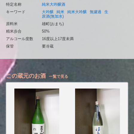
特定名称
純米大吟醸酒
キーワード
大吟醸
純米
純米大吟醸
無濾過
生
原酒(無加水)
原料米
雄町(おまち)
精米歩合
50%
アルコール度数
16度以上17度未満
保管
要冷蔵
この蔵元のお酒
一覧で見る