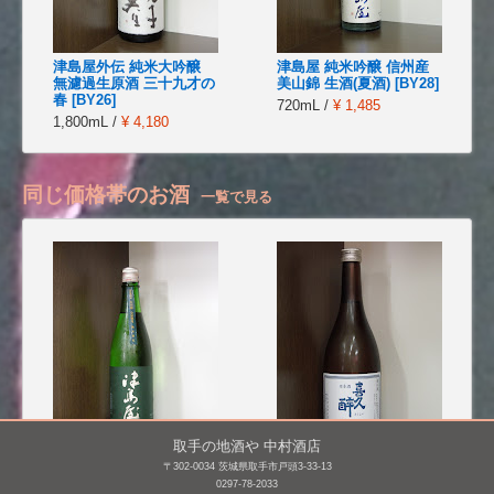
津島屋外伝 純米大吟醸
津島屋 純米吟醸 信州産
無濾過生原酒 三十九才の
美山錦 生酒(夏酒) [BY28]
春 [BY26]
720mL /
¥ 1,485
1,800mL /
¥ 4,180
同じ価格帯のお酒
一覧で見る
取手の地酒や 中村酒店
〒302-0034 茨城県取手市戸頭3-33-13
津島屋 純米酒 契約栽培
喜久醉 吟醸
0297-78-2033
山田錦 無濾過生原