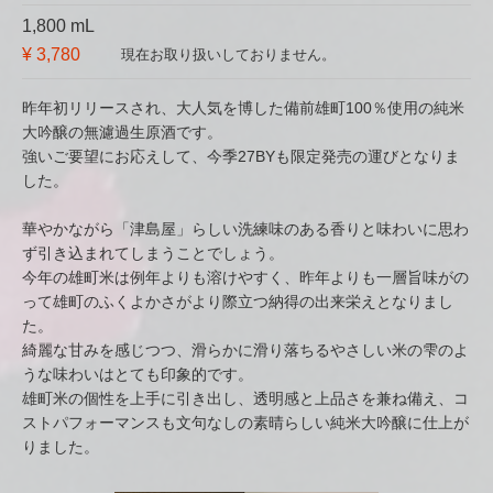
1,800 mL
¥ 3,780
現在お取り扱いしておりません。
昨年初リリースされ、大人気を博した備前雄町100％使用の純米
大吟醸の無濾過生原酒です。
強いご要望にお応えして、今季27BYも限定発売の運びとなりま
した。
華やかながら「津島屋」らしい洗練味のある香りと味わいに思わ
ず引き込まれてしまうことでしょう。
今年の雄町米は例年よりも溶けやすく、昨年よりも一層旨味がの
って雄町のふくよかさがより際立つ納得の出来栄えとなりまし
た。
綺麗な甘みを感じつつ、滑らかに滑り落ちるやさしい米の雫のよ
うな味わいはとても印象的です。
雄町米の個性を上手に引き出し、透明感と上品さを兼ね備え、コ
ストパフォーマンスも文句なしの素晴らしい純米大吟醸に仕上が
りました。