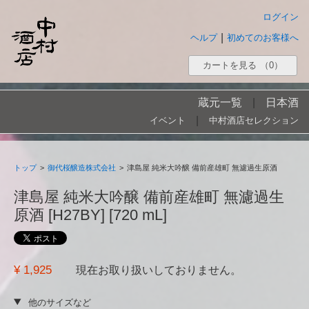
ログイン
|
ヘルプ
初めてのお客様へ
カートを見る
（0）
蔵元一覧
|
日本酒
|
イベント
中村酒店セレクション
トップ
>
御代桜醸造株式会社
>
津島屋 純米大吟醸 備前産雄町 無濾過生原酒
津島屋 純米大吟醸 備前産雄町 無濾過生
原酒 [H27BY] [720 mL]
¥ 1,925
現在お取り扱いしておりません。
他のサイズなど