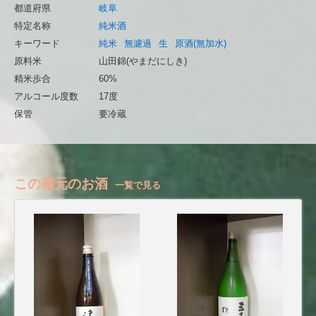
都道府県
岐阜
特定名称
純米酒
キーワード
純米
無濾過
生
原酒(無加水)
原料米
山田錦(やまだにしき)
精米歩合
60%
アルコール度数
17度
保管
要冷蔵
この蔵元のお酒
一覧で見る