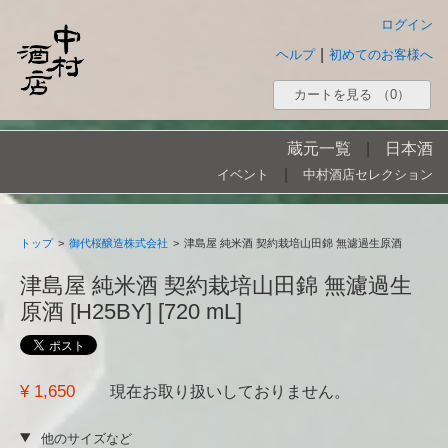
ログイン
|
ヘルプ
初めてのお客様へ
カートを見る
（0）
蔵元一覧
|
日本酒
|
イベント
中村酒店セレクション
トップ
>
御代桜醸造株式会社
>
津島屋 純米酒 契約栽培山田錦 無濾過生原酒
津島屋 純米酒 契約栽培山田錦 無濾過生
原酒 [H25BY] [720 mL]
¥ 1,650
現在お取り扱いしておりません。
他のサイズなど