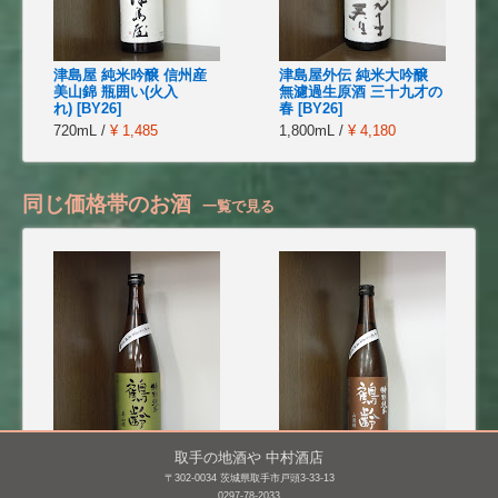
津島屋 純米吟醸 信州産
津島屋外伝 純米大吟醸
美山錦 瓶囲い(火入
無濾過生原酒 三十九才の
れ) [BY26]
春 [BY26]
720mL /
¥ 1,485
1,800mL /
¥ 4,180
同じ価格帯のお酒
一覧で見る
取手の地酒や 中村酒店
〒302-0034 茨城県取手市戸頭3-33-13
鶴齢 特別純米 美山錦
鶴齢 特別純米酒 山田錦
0297-78-2033