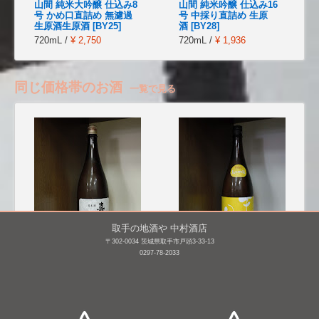
山間 純米大吟醸 仕込み8
山間 純米吟醸 仕込み16
号 かめ口直詰め 無濾過
号 中採り直詰め 生原
生原酒生原酒 [BY25]
酒 [BY28]
720mL /
¥ 2,750
720mL /
¥ 1,936
同じ価格帯のお酒
一覧で見る
取手の地酒や 中村酒店
〒302-0034 茨城県取手市戸頭3-33-13
0297-78-2033
喜久醉 吟醸
天満月 純米大吟醸
1,800mL /
¥ 3,410
1,800mL /
¥ 3,898