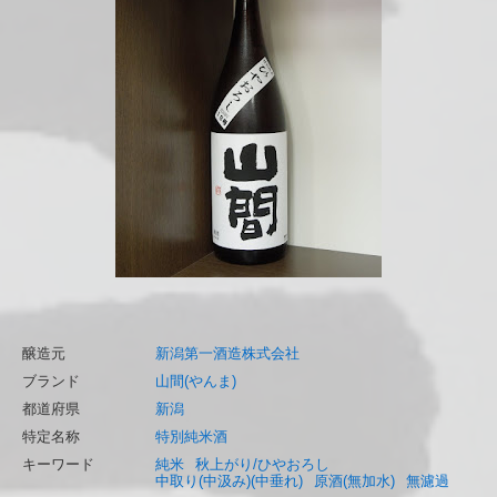
醸造元
新潟第一酒造株式会社
ブランド
山間(やんま)
都道府県
新潟
特定名称
特別純米酒
キーワード
純米
秋上がり/ひやおろし
中取り(中汲み)(中垂れ)
原酒(無加水)
無濾過