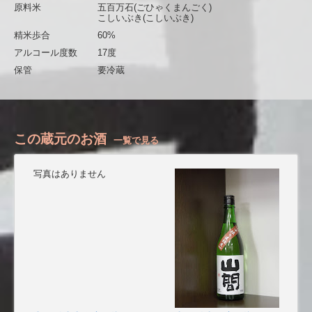
原料米
五百万石(ごひゃくまんごく)
こしいぶき(こしいぶき)
精米歩合
60%
アルコール度数
17度
保管
要冷蔵
この蔵元のお酒
一覧で見る
写真はありません