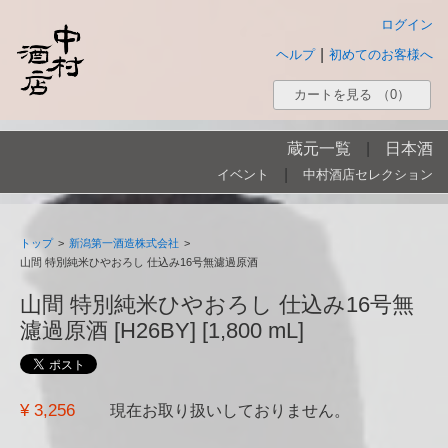
ログイン
|
ヘルプ
初めてのお客様へ
カートを見る
（0）
蔵元一覧
|
日本酒
|
イベント
中村酒店セレクション
トップ
>
新潟第一酒造株式会社
>
山間 特別純米ひやおろし 仕込み16号無濾過原酒
山間 特別純米ひやおろし 仕込み16号無
濾過原酒 [H26BY] [1,800 mL]
¥ 3,256
現在お取り扱いしておりません。