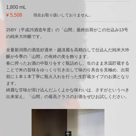
1,800 mL
¥ 5,508
現在お取り扱いしておりません。
25BY（平成25酒造年度）の「山間」最終出荷がこの仕込み13号
の純米大吟醸です。
全量新潟県の酒造好適米・越淡麗を高精白して仕込んだ純米大吟
醸が今季の「山間」の有終の美を飾ります。
春に搾ったお酒の中取りをすぐ瓶詰めし、生のまま氷温貯蔵する
ことで米の旨味をゆっくり引き出して味のり具合を見極め、出荷
前に１本１本丁寧に瓶火入れを行った生貯蔵タイプのお酒となり
ます。
綺麗な甘味が溶け込んだふくよかな味わいは、さすがというべき
出来栄え。「山間」の最高クラスのお酒をぜひお試しください。