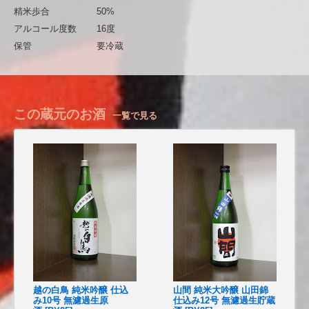
精米歩合
50%
アルコール度数
16度
保管
要冷蔵
この蔵元のお酒
一覧で見る
越の白鳥 純米吟醸 仕込
山間 純米大吟醸 山田錦
み10号 無濾過生原
仕込み12号 無濾過生貯蔵