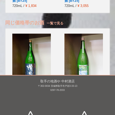
酒 [BY25]
酒 [BY25]
720mL /
¥ 1,834
720mL /
¥ 3,055
同じ価格帯のお酒
一覧で見る
取手の地酒や 中村酒店
〒302-0034 茨城県取手市戸頭3-33-13
瀧自慢 吟醸
津島屋外伝 純米酒 der
0297-78-2033
Vater Rhein(父なるライ
1,800mL /
¥ 2,673
ン)2014summer [BY25]
1,800mL /
¥ 2,640