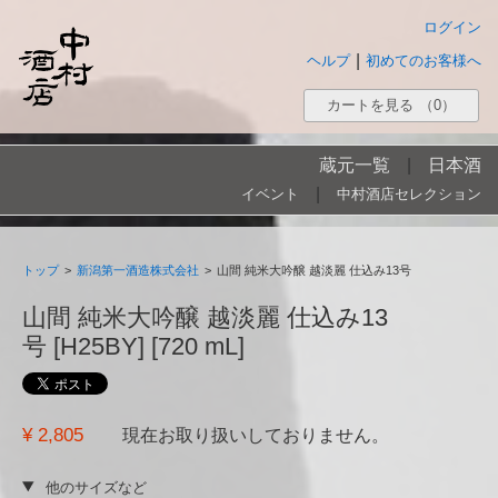
ログイン
|
ヘルプ
初めてのお客様へ
カートを見る
（0）
蔵元一覧
|
日本酒
|
イベント
中村酒店セレクション
トップ
>
新潟第一酒造株式会社
>
山間 純米大吟醸 越淡麗 仕込み13号
山間 純米大吟醸 越淡麗 仕込み13
号 [H25BY] [720 mL]
¥ 2,805
現在お取り扱いしておりません。
他のサイズなど