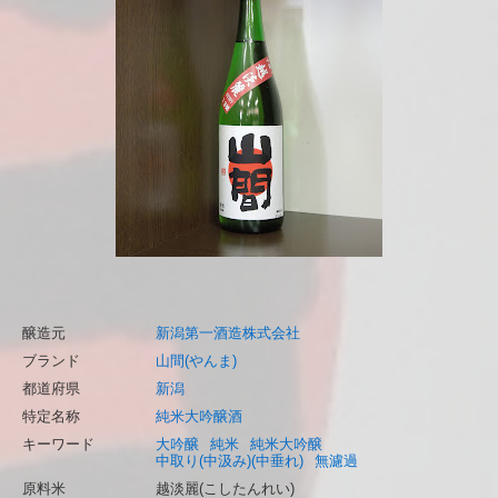
醸造元
新潟第一酒造株式会社
ブランド
山間(やんま)
都道府県
新潟
特定名称
純米大吟醸酒
キーワード
大吟醸
純米
純米大吟醸
中取り(中汲み)(中垂れ)
無濾過
原料米
越淡麗(こしたんれい)