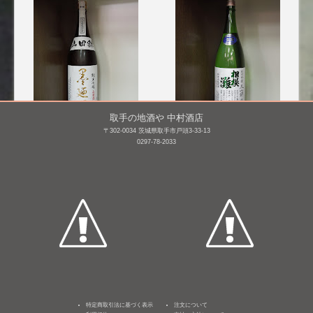
取手の地酒や 中村酒店
〒302-0034 茨城県取手市戸頭3-33-13
墨廼江 純米吟醸 山田錦
相模灘 純米吟醸 美山錦
0297-78-2033
槽場詰め無濾過生原
1,800mL /
¥ 3,300
酒 [BY25]
1,800mL /
¥ 3,056
特定商取引法に基づく表示
注文について