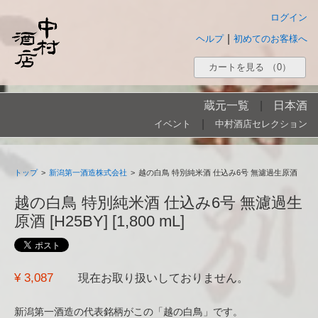
ログイン
|
ヘルプ
初めてのお客様へ
カートを見る
（0）
蔵元一覧
|
日本酒
|
イベント
中村酒店セレクション
トップ
>
新潟第一酒造株式会社
>
越の白鳥 特別純米酒 仕込み6号 無濾過生原酒
越の白鳥 特別純米酒 仕込み6号 無濾過生
原酒 [H25BY] [1,800 mL]
¥ 3,087
現在お取り扱いしておりません。
新潟第一酒造の代表銘柄がこの「越の白鳥」です。