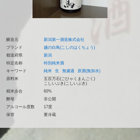
醸造元
新潟第一酒造株式会社
ブランド
越の白鳥(こしのはくちょう)
都道府県
新潟
特定名称
特別純米酒
キーワード
純米
生
無濾過
原酒(無加水)
原料米
五百万石(ごひゃくまんごく)
こしいぶき(こしいぶき)
精米歩合
60%
酵母
非公開
アルコール度数
17度
保管
要冷蔵