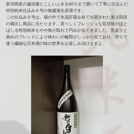
新潟県産の越淡麗とこしいぶきを60％まで磨いて丁寧に仕込んだ
特別純米仕込み６号の無濾過生原酒です。
この仕込み６号は、蔵の中で氷温貯蔵を経て出荷された第２回目
の蔵出し商品に当たります。若々しくフレッシュな旨甘味がほと
ばしる特別純米もやや角が取れて円みが出てきました。荒走りと
責めのブレンドにより味わいの輪郭がしっかり出ており、搾りで
違う繊細な日本酒の味の世界をお楽しみ頂けますよ。