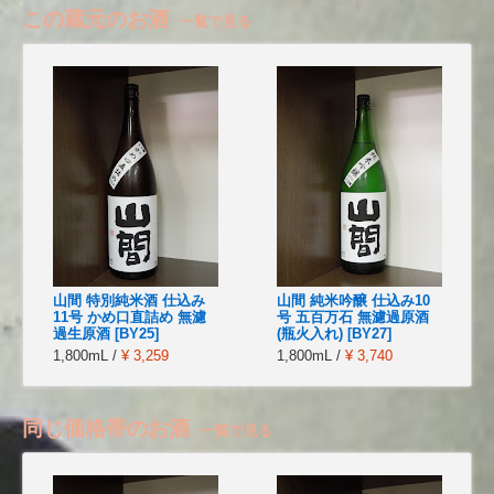
この蔵元のお酒
一覧で見る
山間 特別純米酒 仕込み
山間 純米吟醸 仕込み10
11号 かめ口直詰め 無濾
号 五百万石 無濾過原酒
過生原酒 [BY25]
(瓶火入れ) [BY27]
1,800mL /
¥ 3,259
1,800mL /
¥ 3,740
同じ価格帯のお酒
一覧で見る