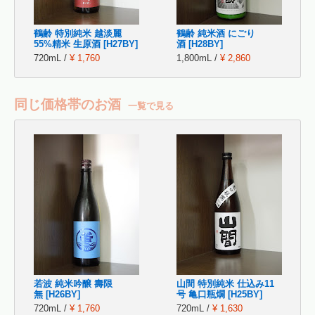
鶴齢 特別純米 越淡麗
鶴齢 純米酒 にごり
55%精米 生原酒 [H27BY]
酒 [H28BY]
720mL /
¥ 1,760
1,800mL /
¥ 2,860
同じ価格帯のお酒
一覧で見る
若波 純米吟醸 壽限
山間 特別純米 仕込み11
無 [H26BY]
号 亀口瓶燗 [H25BY]
720mL /
¥ 1,760
720mL /
¥ 1,630