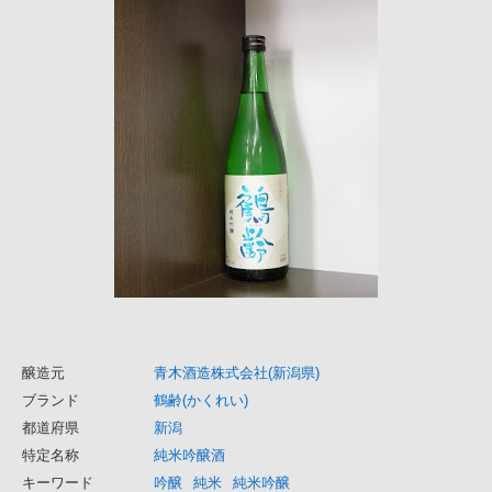
醸造元
青木酒造株式会社(新潟県)
ブランド
鶴齢(かくれい)
都道府県
新潟
特定名称
純米吟醸酒
キーワード
吟醸
純米
純米吟醸