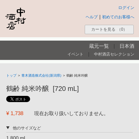
ログイン
|
ヘルプ
初めてのお客様へ
カートを見る
（0）
蔵元一覧
|
日本酒
|
イベント
中村酒店セレクション
トップ
>
青木酒造株式会社(新潟県)
>
鶴齢 純米吟醸
鶴齢 純米吟醸 [720 mL]
¥ 1,738
現在お取り扱いしておりません。
他のサイズなど
1,800 mL