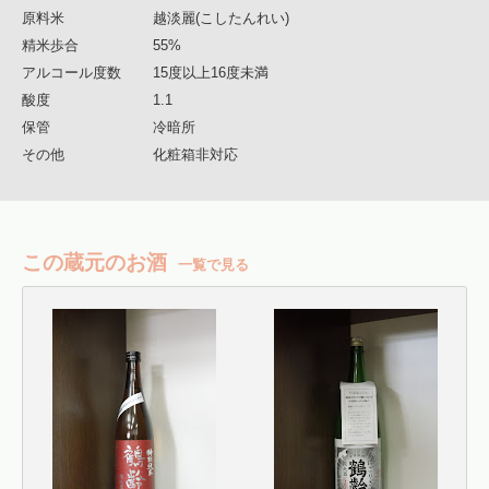
原料米
越淡麗(こしたんれい)
精米歩合
55%
アルコール度数
15度以上16度未満
酸度
1.1
保管
冷暗所
その他
化粧箱非対応
この蔵元のお酒
一覧で見る