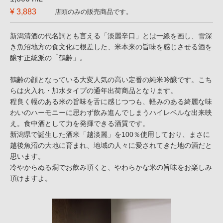
¥ 3,883
店頭のみの販売商品です。
新潟清酒の代名詞とも言える「淡麗辛口」とは一線を画し、雪深
き魚沼地方の食文化に根差した、米本来の旨味を感じさせる酒を
醸す正統派の「鶴齢」。
鶴齢の顔となっている大変人気の高い定番の純米吟醸です。こち
らは火入れ・加水タイプの通年出荷商品となります。
程良く幅のある米の旨味を舌に感じつつも、軽みのある綺麗な味
わいのハーモニーに思わず飲み進んでしまうハイレベルな出来映
え。食中酒として力を発揮できる酒質です。
新潟県で誕生した酒米「越淡麗」を100％使用しており、まさに
越後魚沼の大地に育まれ、地域の人々に愛されてきた地の酒だと
思います。
冷やからぬる燗でお飲み頂くと、やわらかな米の旨味をお楽しみ
頂けますよ。