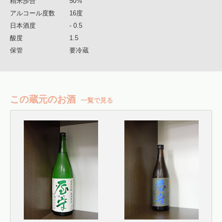
精米歩合
50%
アルコール度数
16度
日本酒度
- 0.5
酸度
1.5
保管
要冷蔵
この蔵元のお酒
一覧で見る