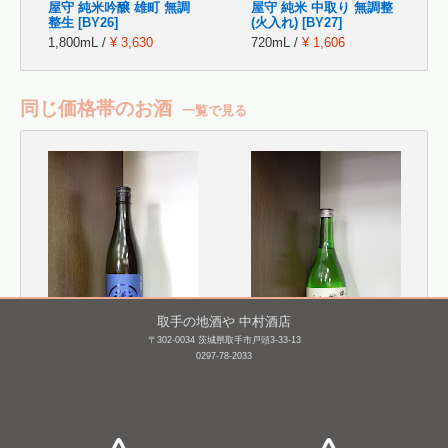
屋守 純米吟醸 雄町 無調
屋守 純米 中取り 無調整
整生 [BY26]
(火入れ) [BY27]
1,800mL /
¥ 3,630
720mL /
¥ 1,606
同じ価格帯のお酒
一覧で見る
取手の地酒や 中村酒店
〒302-0034 茨城県取手市戸頭3-33-13
0297-78-2033
若波 純米酒
神亀 搾りたて 生
酒 [BY26]
720mL /
¥ 1,870
720mL /
¥ 1,885