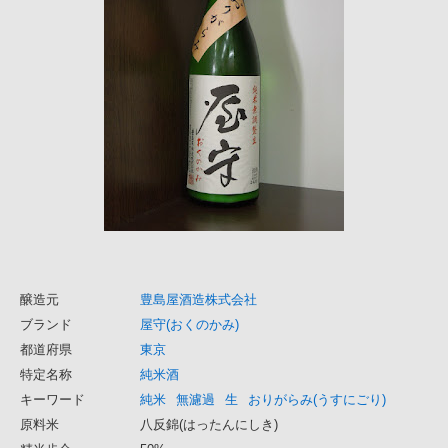
醸造元
豊島屋酒造株式会社
ブランド
屋守(おくのかみ)
都道府県
東京
特定名称
純米酒
キーワード
純米
無濾過
生
おりがらみ(うすにごり)
原料米
八反錦(はったんにしき)