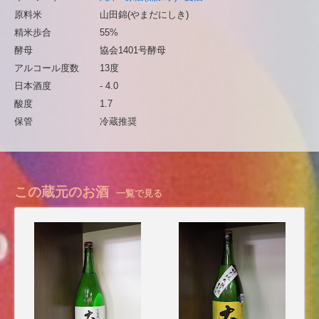
原料米
山田錦(やまだにしき)
精米歩合
55%
酵母
協会1401号酵母
アルコール度数
13度
日本酒度
- 4.0
酸度
1.7
保管
冷蔵推奨
この蔵元のお酒
一覧で見る