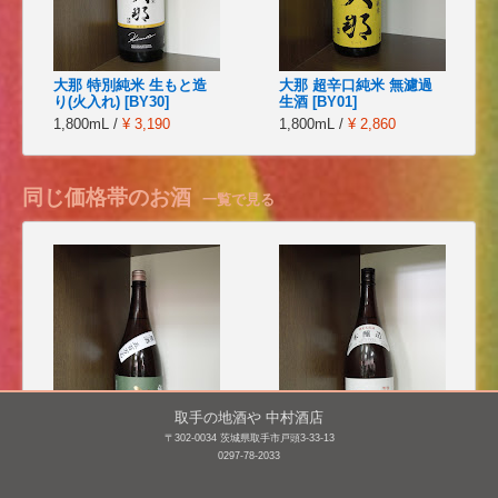
大那 特別純米 生もと造
大那 超辛口純米 無濾過
り(火入れ) [BY30]
生酒 [BY01]
1,800mL /
¥ 3,190
1,800mL /
¥ 2,860
同じ価格帯のお酒
一覧で見る
取手の地酒や 中村酒店
〒302-0034 茨城県取手市戸頭3-33-13
0297-78-2033
巌 純米(緑) 五百万石 原酒
一人娘 本醸造