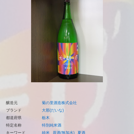
醸造元
菊の里酒造株式会社
ブランド
大那(だいな)
都道府県
栃木
特定名称
特別純米酒
キーワード
純米
原酒(無加水)
夏酒