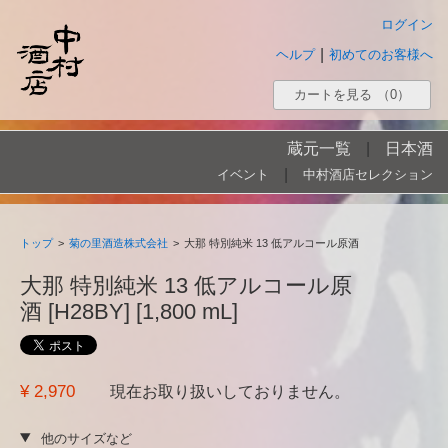
ログイン
|
ヘルプ
初めてのお客様へ
カートを見る
（0）
蔵元一覧
|
日本酒
|
イベント
中村酒店セレクション
トップ
>
菊の里酒造株式会社
>
大那 特別純米 13 低アルコール原酒
大那 特別純米 13 低アルコール原
酒 [H28BY] [1,800 mL]
¥ 2,970
現在お取り扱いしておりません。
他のサイズなど