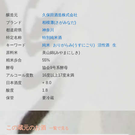
醸造元
久保田酒造株式会社
ブランド
相模灘(さがみなだ)
都道府県
神奈川
特定名称
特別純米酒
キーワード
純米
おりがらみ(うすにごり)
活性酒
生
原料米
美山錦(みやまにしき)
精米歩合
55%
酵母
協会9号系酵母
アルコール度数
16度以上17度未満
日本酒度
+ 8.0
酸度
1.8
保管
要冷蔵
この蔵元のお酒
一覧で見る