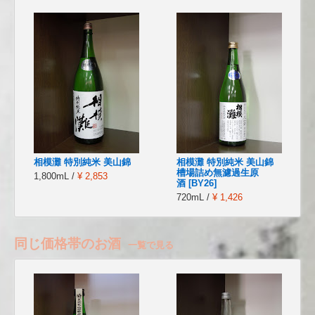
相模灘 特別純米 美山錦
相模灘 特別純米 美山錦
槽場詰め無濾過生原
1,800mL /
¥ 2,853
酒 [BY26]
720mL /
¥ 1,426
同じ価格帯のお酒
一覧で見る