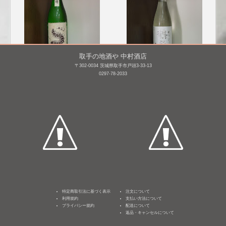
取手の地酒や 中村酒店
〒302-0034 茨城県取手市戸頭3-33-13
0297-78-2033
無風 純米吟醸 熟成原
鶴齢 特別純米 爽
酒 [BY25]
醇 [BY25]
720mL /
¥ 1,320
720mL /
¥ 1,485
特定商取引法に基づく表示
注文について
利用規約
支払い方法について
プライバシー規約
配送について
返品・キャンセルについて