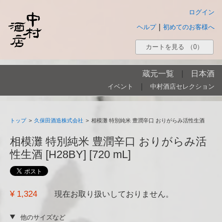
ログイン
|
ヘルプ
初めてのお客様へ
カートを見る
（0）
蔵元一覧
|
日本酒
|
イベント
中村酒店セレクション
トップ
>
久保田酒造株式会社
>
相模灘 特別純米 豊潤辛口 おりがらみ活性生酒
相模灘 特別純米 豊潤辛口 おりがらみ活
性生酒 [H28BY] [720 mL]
¥ 1,324
現在お取り扱いしておりません。
他のサイズなど