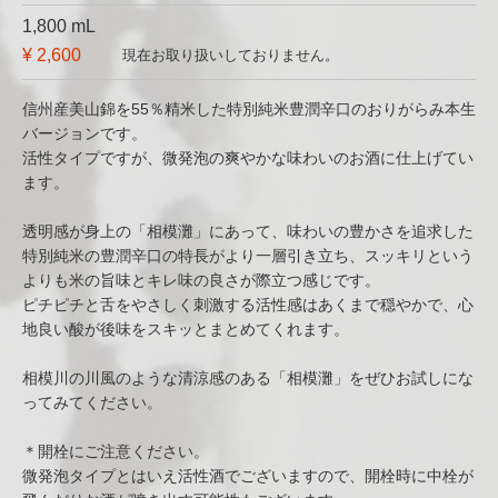
1,800 mL
¥ 2,600
現在お取り扱いしておりません。
信州産美山錦を55％精米した特別純米豊潤辛口のおりがらみ本生
バージョンです。
活性タイプですが、微発泡の爽やかな味わいのお酒に仕上げてい
ます。
透明感が身上の「相模灘」にあって、味わいの豊かさを追求した
特別純米の豊潤辛口の特長がより一層引き立ち、スッキリという
よりも米の旨味とキレ味の良さが際立つ感じです。
ピチピチと舌をやさしく刺激する活性感はあくまで穏やかで、心
地良い酸が後味をスキッとまとめてくれます。
相模川の川風のような清涼感のある「相模灘」をぜひお試しにな
ってみてください。
＊開栓にご注意ください。
微発泡タイプとはいえ活性酒でございますので、開栓時に中栓が