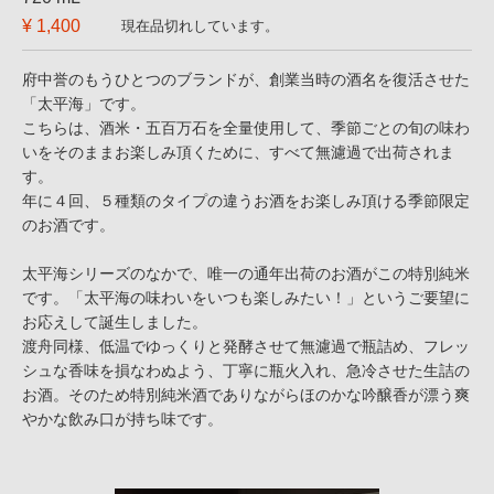
¥ 1,400
現在品切れしています。
府中誉のもうひとつのブランドが、創業当時の酒名を復活させた
「太平海」です。
こちらは、酒米・五百万石を全量使用して、季節ごとの旬の味わ
いをそのままお楽しみ頂くために、すべて無濾過で出荷されま
す。
年に４回、５種類のタイプの違うお酒をお楽しみ頂ける季節限定
のお酒です。
太平海シリーズのなかで、唯一の通年出荷のお酒がこの特別純米
です。「太平海の味わいをいつも楽しみたい！」というご要望に
お応えして誕生しました。
渡舟同様、低温でゆっくりと発酵させて無濾過で瓶詰め、フレッ
シュな香味を損なわぬよう、丁寧に瓶火入れ、急冷させた生詰の
お酒。そのため特別純米酒でありながらほのかな吟醸香が漂う爽
やかな飲み口が持ち味です。