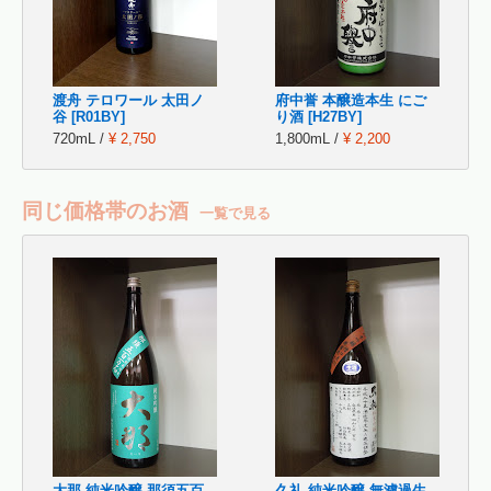
渡舟 テロワール 太田ノ
府中誉 本醸造本生 にご
谷 [R01BY]
り酒 [H27BY]
720mL /
¥ 2,750
1,800mL /
¥ 2,200
同じ価格帯のお酒
一覧で見る
大那 純米吟醸 那須五百
久礼 純米吟醸 無濾過生