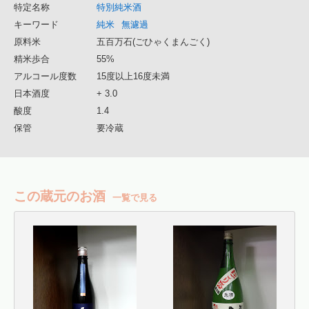
特定名称
特別純米酒
キーワード
純米
無濾過
原料米
五百万石(ごひゃくまんごく)
精米歩合
55%
アルコール度数
15度以上16度未満
日本酒度
+ 3.0
酸度
1.4
保管
要冷蔵
この蔵元のお酒
一覧で見る