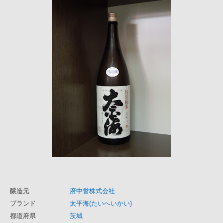
醸造元
府中誉株式会社
ブランド
太平海(たいへいかい)
都道府県
茨城