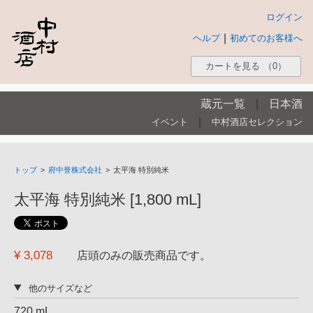
ログイン
|
ヘルプ
初めてのお客様へ
カートを見る
（0）
蔵元一覧
|
日本酒
|
イベント
中村酒店セレクション
トップ
>
府中誉株式会社
>
太平海 特別純米
太平海 特別純米 [1,800 mL]
¥ 3,078
店頭のみの販売商品です。
他のサイズなど
720 mL