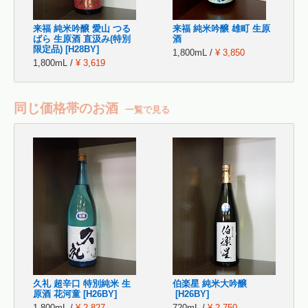
来福 純米吟醸 愛山 つる
来福 純米吟醸 雄町 生原
ばら 生原酒 直汲み(特別
酒
限定品) [H28BY]
1,800mL /
¥ 3,850
1,800mL /
¥ 3,619
同じ価格帯のお酒
一覧で見る
久礼 超辛口 特別純米 生
伯楽星 純米大吟醸
原酒 花河童 [H26BY]
[H26BY]
1,800mL /
¥ 2,827
720mL /
¥ 2,750