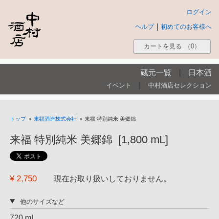
ログイン
|
ヘルプ
初めてのお客様へ
カートを見る
（0）
蔵元一覧
|
日本酒
|
イベント
中村酒店セレクション
トップ
>
来福酒造株式会社
>
来福 特別純米 美郷錦
来福 特別純米 美郷錦 [1,800 mL]
¥ 2,750
現在お取り扱いしておりません。
他のサイズなど
720 mL