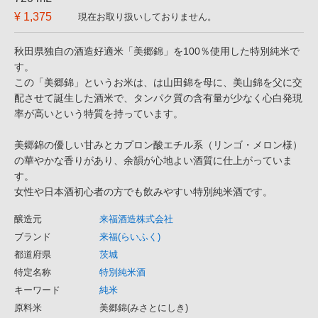
¥ 1,375
現在お取り扱いしておりません。
秋田県独自の酒造好適米「美郷錦」を100％使用した特別純米で
す。
この「美郷錦」というお米は、は山田錦を母に、美山錦を父に交
配させて誕生した酒米で、タンパク質の含有量が少なく心白発現
率が高いという特質を持っています。
美郷錦の優しい甘みとカプロン酸エチル系（リンゴ・メロン様）
の華やかな香りがあり、余韻が心地よい酒質に仕上がっていま
す。
女性や日本酒初心者の方でも飲みやすい特別純米酒です。
醸造元
来福酒造株式会社
ブランド
来福(らいふく)
都道府県
茨城
特定名称
特別純米酒
キーワード
純米
原料米
美郷錦(みさとにしき)