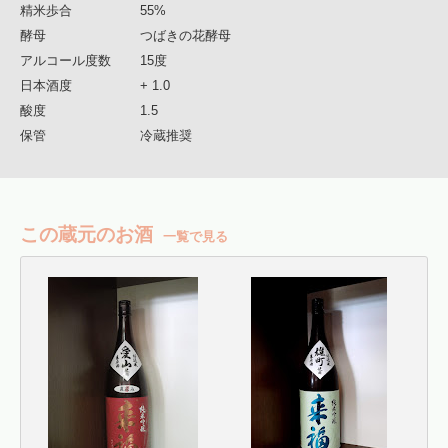
精米歩合
55%
酵母
つばきの花酵母
アルコール度数
15度
日本酒度
+ 1.0
酸度
1.5
保管
冷蔵推奨
この蔵元のお酒
一覧で見る