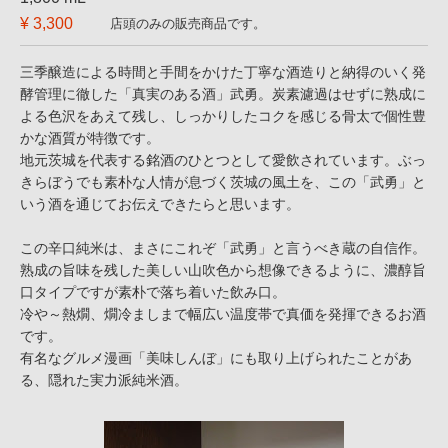
¥ 3,300
店頭のみの販売商品です。
三季醸造による時間と手間をかけた丁寧な酒造りと納得のいく発
酵管理に徹した「真実のある酒」武勇。炭素濾過はせずに熟成に
よる色沢をあえて残し、しっかりしたコクを感じる骨太で個性豊
かな酒質が特徴です。
地元茨城を代表する銘酒のひとつとして愛飲されています。ぶっ
きらぼうでも素朴な人情が息づく茨城の風土を、この「武勇」と
いう酒を通じてお伝えできたらと思います。
この辛口純米は、まさにこれぞ「武勇」と言うべき蔵の自信作。
熟成の旨味を残した美しい山吹色から想像できるように、濃醇旨
口タイプですが素朴で落ち着いた飲み口。
冷や～熱燗、燗冷ましまで幅広い温度帯で真価を発揮できるお酒
です。
有名なグルメ漫画「美味しんぼ」にも取り上げられたことがあ
る、隠れた実力派純米酒。