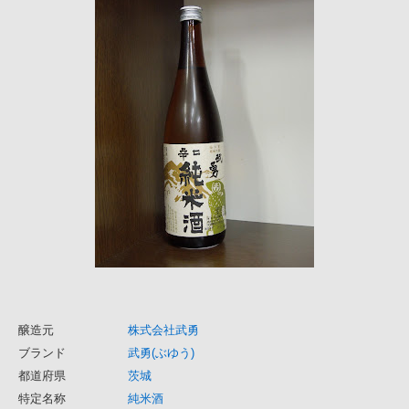
醸造元
株式会社武勇
ブランド
武勇(ぶゆう)
都道府県
茨城
特定名称
純米酒