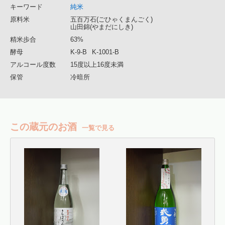
キーワード
純米
原料米
五百万石(ごひゃくまんごく)
山田錦(やまだにしき)
精米歩合
63%
酵母
K-9-B
K-1001-B
アルコール度数
15度以上16度未満
保管
冷暗所
この蔵元のお酒
一覧で見る