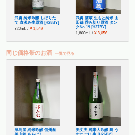
武勇 純米吟醸 しぼりた
武勇 酒蔵 生もと純米 山
て 直汲み生原酒 [H28BY]
田錦 呑み切り原酒 タン
クNo.19 [H27BY]
720mL /
¥ 1,549
1,800mL /
¥ 3,056
同じ価格帯のお酒
一覧で見る
津島屋 純米吟醸 信州産
美丈夫 純米大吟醸 舞 う
美山錦 あらばし
すにごり 生 [H26BY]