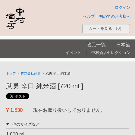
ログイン
|
ヘルプ
初めてのお客様へ
カートを見る
（0）
蔵元一覧
|
日本酒
|
イベント
中村酒店セレクション
トップ
>
株式会社武勇
>
武勇 辛口 純米酒
武勇 辛口 純米酒 [720 mL]
¥ 1,530
現在お取り扱いしておりません。
他のサイズなど
1,800 mL