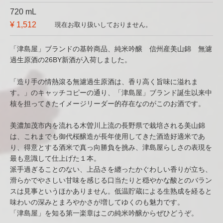
720 mL
¥ 1,512
現在お取り扱いしておりません。
「津島屋」ブランドの基幹商品、純米吟醸 信州産美山錦 無濾
過生原酒の26BY新酒が入荷しました。
「造り手の情熱滾る無濾過生原酒は、香り高く旨味に溢れま
す。」のキャッチコピーの通り、「津島屋」ブランド誕生以来中
核を担ってきたイメージリーダー的存在なのがこのお酒です。
美濃加茂市内を流れる木曽川上流の長野県で栽培される美山錦
は、これまでも御代桜醸造が長年使用してきた酒造好適米であ
り、得意とする酒米で真っ向勝負を挑み、津島屋らしさの表現を
最も意識して仕上げた１本。
派手過ぎることのない、上品さを纏ったかぐわしい香りが立ち、
滑らかでやさしい甘味を感じる口当たりと穏やかな酸とのバラン
スは見事というほかありません。低温貯蔵による生熟成を経ると
味わいの深みとまろやかさが増してゆくのも魅力です。
「津島屋」を知る第一楽章はこの純米吟醸からぜひどうぞ。