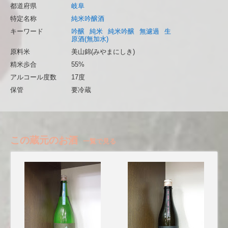
都道府県
岐阜
特定名称
純米吟醸酒
キーワード
吟醸
純米
純米吟醸
無濾過
生
原酒(無加水)
原料米
美山錦(みやまにしき)
精米歩合
55%
アルコール度数
17度
保管
要冷蔵
この蔵元のお酒
一覧で見る