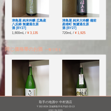
津島屋 純米吟醸 広島産
津島屋 純米大吟醸 備前
八反錦 無濾過生原
産雄町 無濾過生原
酒 [BY27]
酒 [BY27]
1,800mL /
¥ 3,135
720mL /
¥ 1,925
同じ価格帯のお酒
一覧で見る
取手の地酒や 中村酒店
〒302-0034 茨城県取手市戸頭3-33-13
0297-78-2033