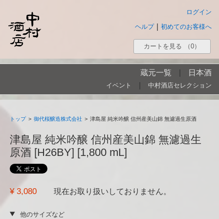
ログイン
|
ヘルプ
初めてのお客様へ
カートを見る
（0）
蔵元一覧
|
日本酒
|
イベント
中村酒店セレクション
トップ
>
御代桜醸造株式会社
>
津島屋 純米吟醸 信州産美山錦 無濾過生原酒
津島屋 純米吟醸 信州産美山錦 無濾過生
原酒 [H26BY] [1,800 mL]
¥ 3,080
現在お取り扱いしておりません。
他のサイズなど