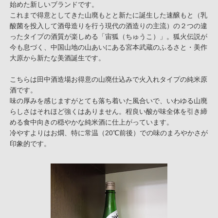
始めた新しいブランドです。
これまで得意としてきた山廃もとと新たに誕生した速醸もと（乳
酸菌を投入して酒母造りを行う現代の酒造りの主流）の２つの違
ったタイプの酒質が楽しめる「宙狐（ちゅうこ）」。狐火伝説が
今も息づく、中国山地の山あいにある宮本武蔵のふるさと・美作
大原から新たな美酒誕生です。
こちらは田中酒造場お得意の山廃仕込みで火入れタイプの純米原
酒です。
味の厚みを感じますがとても落ち着いた風合いで、いわゆる山廃
らしさはそれほど強くはありません。程良い酸が味全体を引き締
める食中向きの穏やかな純米酒に仕上がっています。
冷やすよりはお燗、特に常温（20℃前後）での味のまろやかさが
印象的です。