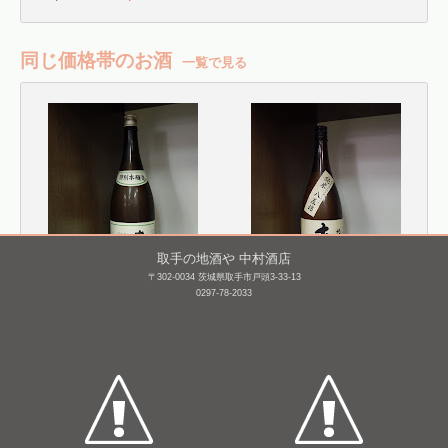
同じ価格帯のお酒
一覧で見る
取手の地酒や 中村酒店
〒302-0034 茨城県取手市戸頭3-33-13
0297-78-2033
喜久醉 特別本醸造
来福 純米 八反錦
1,800mL /
¥ 2,860
1,800mL /
¥ 2,915