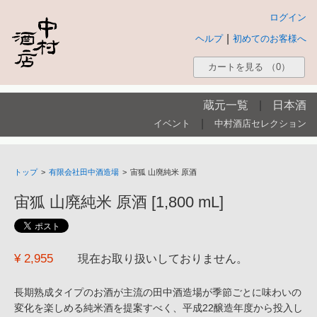
ログイン
|
ヘルプ
初めてのお客様へ
カートを見る
（0）
蔵元一覧
|
日本酒
|
イベント
中村酒店セレクション
トップ
>
有限会社田中酒造場
>
宙狐 山廃純米 原酒
宙狐 山廃純米 原酒 [1,800 mL]
¥ 2,955
現在お取り扱いしておりません。
長期熟成タイプのお酒が主流の田中酒造場が季節ごとに味わいの
変化を楽しめる純米酒を提案すべく、平成22醸造年度から投入し