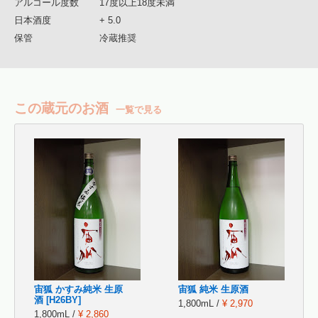
アルコール度数
17度以上18度未満
日本酒度
+ 5.0
保管
冷蔵推奨
この蔵元のお酒
一覧で見る
宙狐 かすみ純米 生原
宙狐 純米 生原酒
酒 [H26BY]
1,800mL /
¥ 2,970
1,800mL /
¥ 2,860