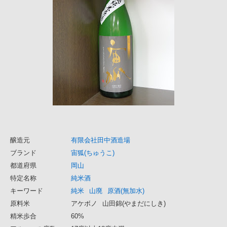
醸造元
有限会社田中酒造場
ブランド
宙狐(ちゅうこ)
都道府県
岡山
特定名称
純米酒
キーワード
純米
山廃
原酒(無加水)
原料米
アケボノ
山田錦(やまだにしき)
精米歩合
60%