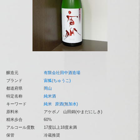
醸造元
有限会社田中酒造場
ブランド
宙狐(ちゅうこ)
都道府県
岡山
特定名称
純米酒
キーワード
純米
原酒(無加水)
原料米
アケボノ
山田錦(やまだにしき)
精米歩合
60%
アルコール度数
17度以上18度未満
保管
冷蔵推奨