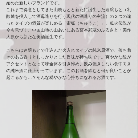
始めた新しいブランドです。
これまで得意としてきた山廃もとと新たに誕生した速醸もと（乳
酸菌を投入して酒母造りを行う現代の酒造りの主流）の２つの違
ったタイプの酒質が楽しめる「宙狐（ちゅうこ）」。狐火伝説が
今も息づく、中国山地の山あいにある宮本武蔵のふるさと・美作
大原から新たな美酒誕生です。
こちらは速醸もとで仕込んだ火入れタイプの純米原酒で、落ち着
きのある香りとしっかりとした旨味が持ち味です。爽やかな酸が
アクセントとなって味全体を引き締め、飲み飽きしない食中向き
の純米酒に仕上がっています。このお酒を飲むと何か良いことが
起こるかも…？そんな穏やかな心持ちになれるお酒です。