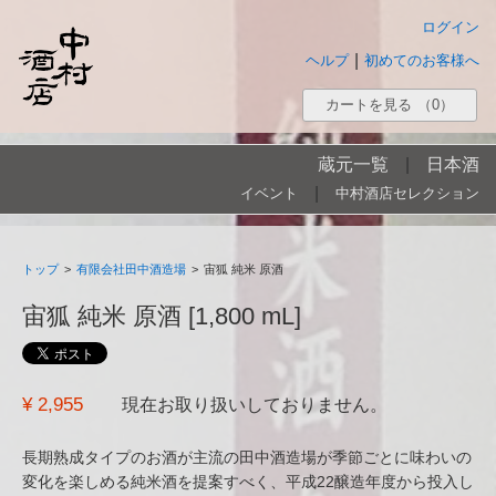
ログイン
|
ヘルプ
初めてのお客様へ
カートを見る
（0）
蔵元一覧
|
日本酒
|
イベント
中村酒店セレクション
トップ
>
有限会社田中酒造場
>
宙狐 純米 原酒
宙狐 純米 原酒 [1,800 mL]
¥ 2,955
現在お取り扱いしておりません。
長期熟成タイプのお酒が主流の田中酒造場が季節ごとに味わいの
変化を楽しめる純米酒を提案すべく、平成22醸造年度から投入し