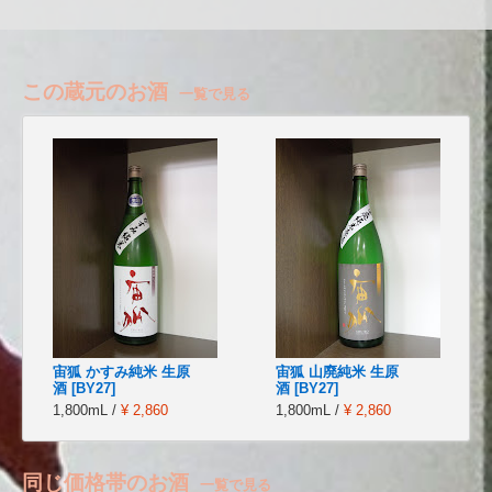
この蔵元のお酒
一覧で見る
宙狐 かすみ純米 生原
宙狐 山廃純米 生原
酒 [BY27]
酒 [BY27]
1,800mL /
¥ 2,860
1,800mL /
¥ 2,860
同じ価格帯のお酒
一覧で見る