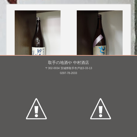
取手の地酒や 中村酒店
〒302-0034 茨城県取手市戸頭3-33-13
0297-78-2033
ゆきの美人 純米吟醸 し
勢起(せき) 純米 [BY24]
ぼりたて生 [BY26]
1,800mL /
¥ 2,801
1,800mL /
¥ 2,828