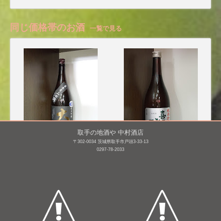
同じ価格帯のお酒
一覧で見る
取手の地酒や 中村酒店
〒302-0034 茨城県取手市戸頭3-33-13
0297-78-2033
大那 純米吟醸 東条産 山
喜久醉 純米吟醸
田錦 無濾過生酒 [BY26]
720mL /
¥ 3,300
1,800mL /
¥ 3,850