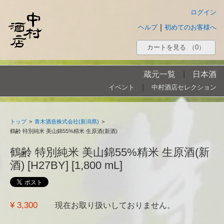
ログイン
|
ヘルプ
初めてのお客様へ
カートを見る
（0）
蔵元一覧
|
日本酒
|
イベント
中村酒店セレクション
トップ
>
青木酒造株式会社(新潟県)
>
鶴齢 特別純米 美山錦55%精米 生原酒(新酒)
鶴齢 特別純米 美山錦55%精米 生原酒(新
酒) [H27BY] [1,800 mL]
¥ 3,300
現在お取り扱いしておりません。