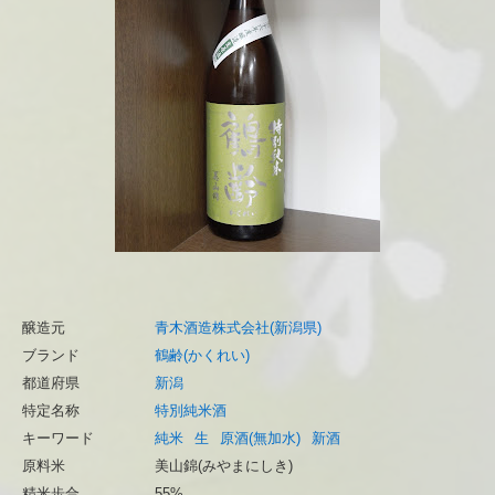
醸造元
青木酒造株式会社(新潟県)
ブランド
鶴齢(かくれい)
都道府県
新潟
特定名称
特別純米酒
キーワード
純米
生
原酒(無加水)
新酒
原料米
美山錦(みやまにしき)
精米歩合
55%