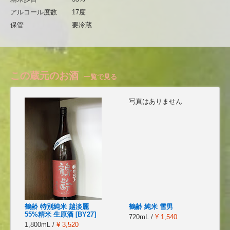
アルコール度数
17度
保管
要冷蔵
この蔵元のお酒
一覧で見る
写真はありません
鶴齢 特別純米 越淡麗
鶴齢 純米 雪男
55%精米 生原酒 [BY27]
720mL /
¥ 1,540
1,800mL /
¥ 3,520