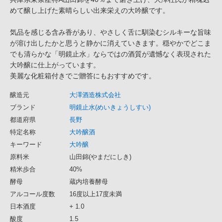
めて醸し上げた素晴らしい出来栄えの大吟醸です。
気品を感じる含み香があり、やさしく舌に馴染むシルキーな旨味
が溶け出したかと思うと静かに消えていきます。穏やかでどこま
でも清らかな「明鏡止水」ならではの酒質が遺憾なく表現された
大吟醸に仕上がっています。
美麗な化粧箱付きでご贈答にもおすすめです。
醸造元
大澤酒造株式会社
ブランド
明鏡止水(めいきょうしすい)
都道府県
長野
特定名称
大吟醸酒
キーワード
大吟醸
原料米
山田錦(やまだにしき)
精米歩合
40%
酵母
蔵内培養酵母
アルコール度数
16度以上17度未満
日本酒度
+ 1.0
酸度
1.5