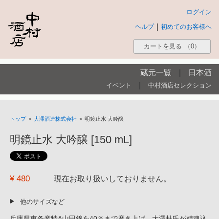
ログイン
|
ヘルプ
初めてのお客様へ
カートを見る
（0）
蔵元一覧
|
日本酒
|
イベント
中村酒店セレクション
トップ
>
大澤酒造株式会社
>
明鏡止水 大吟醸
明鏡止水 大吟醸 [150 mL]
¥ 480
現在お取り扱いしておりません。
他のサイズなど
兵庫県東条産特A山田錦を40％まで磨き上げ、大澤杜氏が精魂込