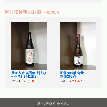
同じ価格帯のお酒
一覧で見る
屋守 純米 無調整 生詰(ひ
正雪 大吟醸 無量
やおろし) [H26BY]
寿 [H26BY]
720mL /
¥ 1,458
720mL /
¥ 1,444
取手の地酒や 中村酒店