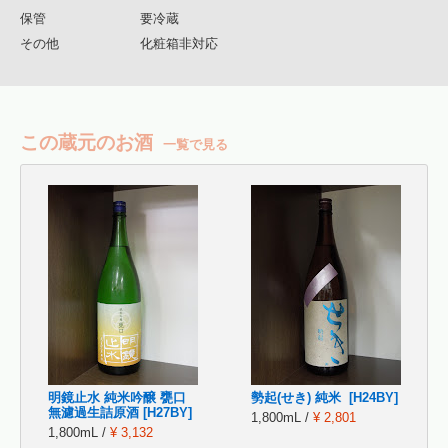
保管
要冷蔵
その他
化粧箱非対応
この蔵元のお酒
一覧で見る
明鏡止水 純米吟醸 甕口
勢起(せき) 純米 [H24BY]
無濾過生詰原酒 [H27BY]
1,800mL /
¥ 2,801
1,800mL /
¥ 3,132