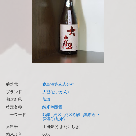
醸造元
森島酒造株式会社
ブランド
大観(たいかん)
都道府県
茨城
特定名称
純米吟醸酒
キーワード
吟醸
純米
純米吟醸
無濾過
生
原酒(無加水)
原料米
山田錦(やまだにしき)
精米歩合
60%