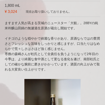
1,800 mL
¥ 3,024
現在お取り扱いしておりません。
ますます人気が高まる茨城のニュースター「大観」。28BYの純
米吟醸山田錦の無濾過生原酒が蔵出し開始です。
イチゴのような穏やかで綺麗な香りがあり、原酒ならではの豊潤
さとフレッシュな旨味をしっかりと感じますが、口当たりはなめ
らかで荒々しさはさほど強く感じません。
専務の森嶋さんが杜氏として全責任を負うようになって2年目の
今季は、より綺麗な食中酒として更なる進化を遂げ、南部杜氏と
しての確かな腕前に磨きがかかっています。酒質の向上がみて取
れる大変良い仕上がりです。