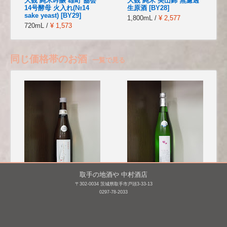
大観 純米吟醸 雄町 協会
大観 純米 美山錦 無濾過
14号酵母 火入れ(№14
生原酒 [BY28]
sake yeast) [BY29]
1,800mL /
¥ 2,577
720mL /
¥ 1,573
同じ価格帯のお酒
一覧で見る
取手の地酒や 中村酒店
〒302-0034 茨城県取手市戸頭3-33-13
愛宕の松(あたごのまつ)
愛宕の松(あたごのまつ)
0297-78-2033
特別純米 ひより 冷卸
純米吟醸 ひと夏の
[BY25]
恋 [BY25]
720mL /
¥ 1,650
720mL /
¥ 1,870