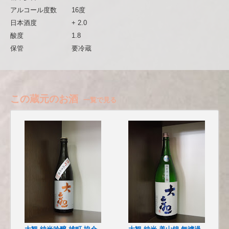
アルコール度数
16度
日本酒度
+ 2.0
酸度
1.8
保管
要冷蔵
この蔵元のお酒
一覧で見る